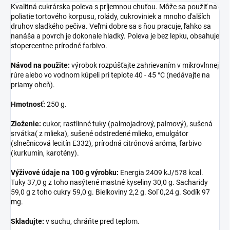
Kvalitná cukrárska poleva s príjemnou chuťou. Môže sa použiť na
poliatie tortového korpusu, rolády, cukroviniek a mnoho ďalších
druhov sladkého pečiva. Veľmi dobre sa s ňou pracuje, ľahko sa
nanáša a povrch je dokonale hladký. Poleva je bez lepku, obsahuje
stopercentne prírodné farbivo.
Návod na použite:
výrobok rozpúšťajte zahrievaním v mikrovlnnej
rúre alebo vo vodnom kúpeli pri teplote 40 - 45 °C (nedávajte na
priamy oheň).
Hmotnosť:
250 g.
Zloženie:
cukor, rastlinné tuky (palmojadrový, palmový), sušená
srvátka( z mlieka), sušené odstredené mlieko, emulgátor
(slnečnicová lecitín E332), prírodná citrónová aróma, farbivo
(kurkumín, karotény).
Výživové údaje na 100 g výrobku:
Energia 2409 kJ/578 kcal.
Tuky 37,0 g z toho nasýtené mastné kyseliny 30,0 g. Sacharidy
59,0 g z toho cukry 59,0 g. Bielkoviny 2,2 g. Soľ 0,24 g. Sodík 97
mg.
Skladujte:
v suchu, chráňte pred teplom.