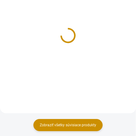
NA SKLADE
MOMENTÁLNE NEDOSTUPNÉ
Transfer fólia – kvietky
Čokoládové guličky
svetlo zlaté – 60 g
5 €
2,50 €
Do košíka
Do košíka
Čokotransfer fólia ti umožní
efektné a rýchle vytvorenie
S čokoládovými dekoráciami si
čokoládových ozdôb so vzorom.
vieš dozdobiť tortu, cupcake,
Jednoducho natrieš čokoládu na
alebo aj koláč. Farba: zlatá.
tortu/zákusok, priložíš
Priemer: 1,8 cm. Hmotnosť: 60 g.
čokotransfer (vzorom aby sa
dotýkal...
Zobraziť všetky súvisiace produkty