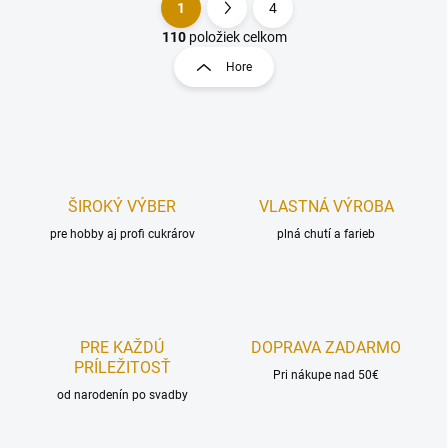
1
4
O
S
v
t
110
položiek celkom
l
r
Hore
á
á
d
n
a
k
c
o
i
e
v
p
a
r
ŠIROKÝ VÝBER
VLASTNÁ VÝROBA
n
v
i
pre hobby aj profi cukrárov
plná chutí a farieb
k
e
y
v
ý
p
i
PRE KAŽDÚ
DOPRAVA ZADARMO
s
PRÍLEŽITOSŤ
u
Pri nákupe nad 50€
od narodenín po svadby