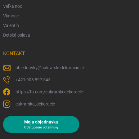
Veľká noc
Vianoce
Valentín
Detská oslava
KONTAKT
objednavky
@
cukrarskedekoracie.sk
+421 908 897 545
https://fb.com/cukrarskedekoracie
cukrarske_dekoracie
Moja objednávka
Odstúpenie od zmluvy