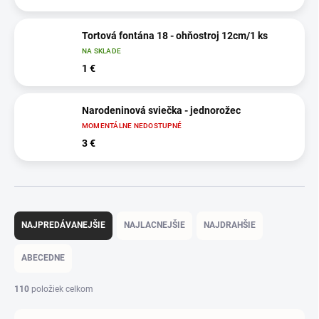
Tortová fontána 18 - ohňostroj 12cm/1 ks
NA SKLADE
1 €
Narodeninová sviečka - jednorožec
MOMENTÁLNE NEDOSTUPNÉ
3 €
R
a
NAJPREDÁVANEJŠIE
NAJLACNEJŠIE
NAJDRAHŠIE
d
e
ABECEDNE
n
i
110
položiek celkom
e
p