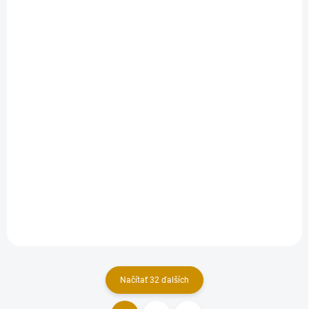
NA SKLADE
NA SKLADE
Narodeninové sviečky
Spievajúca sviečka
– farebné
2,50 €
2,50 €
Detail
Do košíka
Zábavné prekvapenie pre
Tortové sviečky sú vhodné na
oslávenca - spievajúca
slávnostné okamihy ako sú
sviečka! Výška: 11,4 cm
narodeniny, detské oslavy a
tematické párty. Výška: 13,5
cm. Balenie: 6 ks.
Načítať 32 ďalších