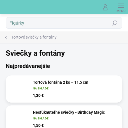
Prejsť
na
obsah
Hľadať
Tortové sviečky a fontány
Sviečky a fontány
Najpredávanejšie
Tortová fontána 2 ks – 11,5 cm
NA SKLADE
1,30 €
Nesfúknuteľné sviečky - Birthday Magic
NA SKLADE
1,50 €