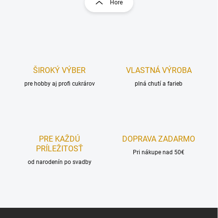
Hore
á
á
d
n
a
k
c
o
i
e
v
p
a
r
ŠIROKÝ VÝBER
VLASTNÁ VÝROBA
n
v
i
pre hobby aj profi cukrárov
plná chutí a farieb
k
e
y
v
ý
p
i
PRE KAŽDÚ
DOPRAVA ZADARMO
s
PRÍLEŽITOSŤ
u
Pri nákupe nad 50€
od narodenín po svadby
Z