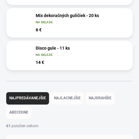
Mix dekoračných guličiek - 20 ks
NA SKLADE
6 €
Disco gule - 11 ks
NA SKLADE
14 €
R
a
NAJPREDÁVANEJŠIE
NAJLACNEJŠIE
NAJDRAHŠIE
d
e
ABECEDNE
n
i
61
položiek celkom
e
p