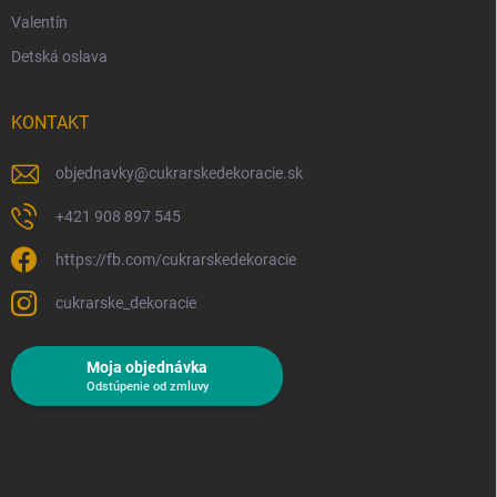
Valentín
Detská oslava
KONTAKT
objednavky
@
cukrarskedekoracie.sk
+421 908 897 545
https://fb.com/cukrarskedekoracie
cukrarske_dekoracie
Moja objednávka
Odstúpenie od zmluvy