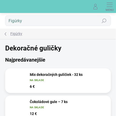
Prejsť
na
obsah
Hľadať
Figúrky
Dekoračné guličky
Najpredávanejšie
Mix dekoračných guličiek - 32 ks
NA SKLADE
6 €
Čokoládové gule – 7 ks
NA SKLADE
12 €