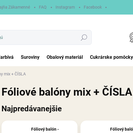
ajňa Zákamenné
FAQ
Instagram
Facebook
Hľadať
farbivá
Suroviny
Obalový materiál
Cukrárske pomôcky
ny mix + ČÍSLA
Fóliové balóny mix + ČÍSLA
Najpredávanejšie
Fóliový balón -
Fóliový baló