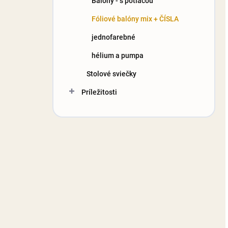
Balóny - s potlačou
Fóliové balóny mix + ČÍSLA
jednofarebné
hélium a pumpa
Stolové sviečky
Príležitosti