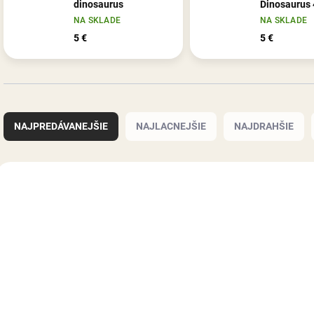
dinosaurus
Dinosaurus
NA SKLADE
NA SKLADE
5 €
5 €
R
a
NAJPREDÁVANEJŠIE
NAJLACNEJŠIE
NAJDRAHŠIE
d
e
n
V
i
ý
e
p
p
i
r
s
o
p
d
r
u
o
k
d
t
u