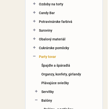
kategórie
Ozdoby na torty
Candy Bar
Potravinárske farbivá
Suroviny
Obalový materiál
Cukrárske pomôcky
Party tovar
Špajdle a špáradlá
Organzy, konfety, girlandy
Plávajúce sviečky
Servítky
Balóny