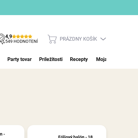
4,9
PRÁZDNY KOŠÍK
NÁKUPNÝ
549 HODNOTENÍ
KOŠÍK
Party tovar
Príležitosti
Recepty
Moja objednávka
n -
Fóliový balón - 18