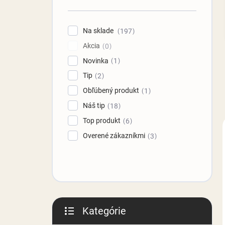
n
e
l
Na sklade
197
Akcia
0
Novinka
1
Tip
2
Obľúbený produkt
1
Náš tip
18
Top produkt
6
Overené zákazníkmi
3
Kategórie
Preskočiť