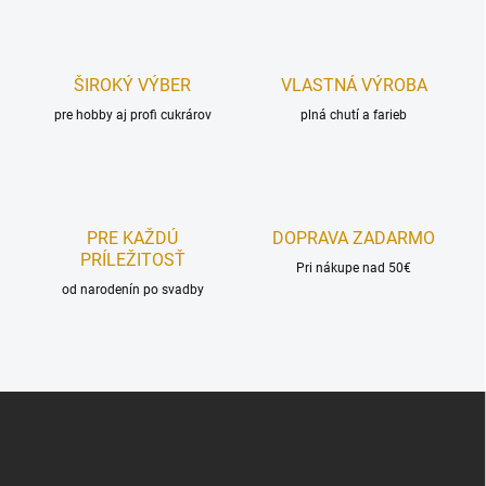
c
o
i
e
v
p
a
r
ŠIROKÝ VÝBER
VLASTNÁ VÝROBA
n
v
i
pre hobby aj profi cukrárov
plná chutí a farieb
k
e
y
v
ý
p
i
PRE KAŽDÚ
DOPRAVA ZADARMO
s
PRÍLEŽITOSŤ
u
Pri nákupe nad 50€
od narodenín po svadby
Z
á
p
ä