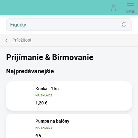
Prejsť
na
obsah
Hľadať
Príležitosti
Prijímanie & Birmovanie
Najpredávanejšie
Kocka - 1 ks
NA SKLADE
1,20 €
Pumpa na balóny
NA SKLADE
4 €