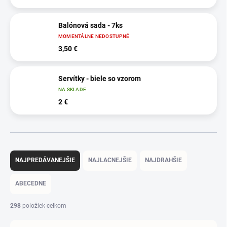
Balónová sada - 7ks
MOMENTÁLNE NEDOSTUPNÉ
3,50 €
Servítky - biele so vzorom
NA SKLADE
2 €
R
a
NAJPREDÁVANEJŠIE
NAJLACNEJŠIE
NAJDRAHŠIE
d
e
ABECEDNE
n
i
298
položiek celkom
e
p