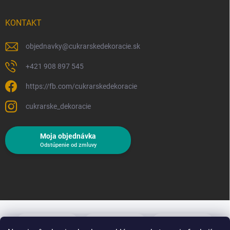
KONTAKT
objednavky
@
cukrarskedekoracie.sk
+421 908 897 545
https://fb.com/cukrarskedekoracie
cukrarske_dekoracie
Moja objednávka
Odstúpenie od zmluvy