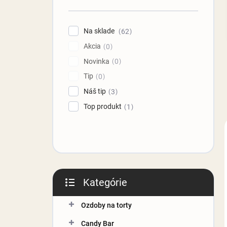
n
e
l
Na sklade
62
Akcia
0
Novinka
0
Tip
0
Náš tip
3
Top produkt
1
Kategórie
Preskočiť
kategórie
Ozdoby na torty
Candy Bar