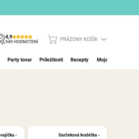
4,9
PRÁZDNY KOŠÍK
NÁKUPNÝ
549 HODNOTENÍ
KOŠÍK
Party tovar
Príležitosti
Recepty
Moja objednávka
vajíčka -
Darčeková krabička -