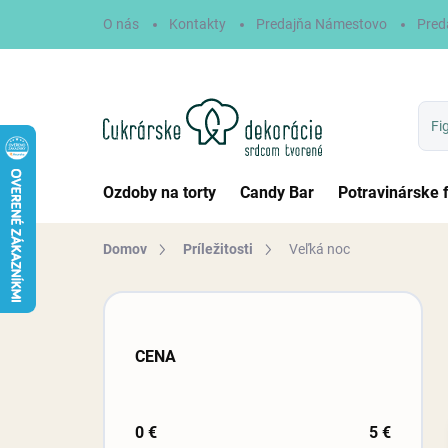
Prejsť
O nás
Kontakty
Predajňa Námestovo
Pred
na
obsah
Ozdoby na torty
Candy Bar
Potravinárske 
Domov
Príležitosti
Veľká noc
B
o
č
CENA
n
ý
p
a
0
€
5
€