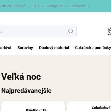
ajňa Zákamenné
FAQ
Instagram
Facebook
Hľadať
farbivá
Suroviny
Obalový materiál
Cukrárske pomôcky
Veľká noc
Najpredávanejšie
Čokoládové 
Kvietky - 5 ks