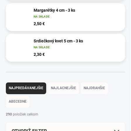
Margarétky 4 cm - 3 ks
NA SKLADE
2,50 €
Srdiečkový kvet 5 cm - 3 ks
NA SKLADE
2,30 €
R
a
NAJPREDÁVANEJŠIE
NAJLACNEJŠIE
NAJDRAHŠIE
d
e
ABECEDNE
n
i
290
položiek celkom
e
p