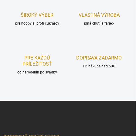
e
v
p
a
r
ŠIROKÝ VÝBER
VLASTNÁ VÝROBA
n
v
i
pre hobby aj profi cukrárov
plná chutí a farieb
k
e
y
v
ý
p
i
PRE KAŽDÚ
DOPRAVA ZADARMO
s
PRÍLEŽITOSŤ
u
Pri nákupe nad 50€
od narodenín po svadby
Z
á
p
ä
t