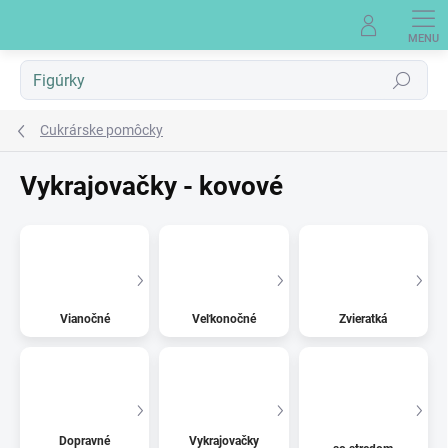
Prejsť
na
obsah
Hľadať
Cukrárske pomôcky
Vykrajovačky - kovové
Vianočné
Veľkonočné
Zvieratká
Dopravné
Vykrajovačky