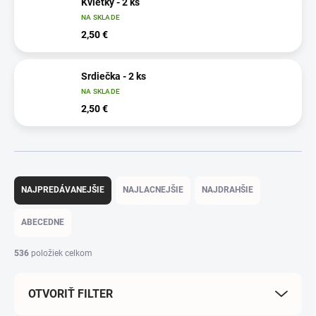
Kvietky - 2 ks
NA SKLADE
2,50 €
Srdiečka - 2 ks
NA SKLADE
2,50 €
R
a
NAJPREDÁVANEJŠIE
NAJLACNEJŠIE
NAJDRAHŠIE
d
e
ABECEDNE
n
i
536
položiek celkom
e
p
OTVORIŤ FILTER
r
o