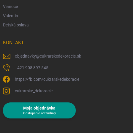
Vianoce
Valentín
Detská oslava
KONTAKT
objednavky
@
cukrarskedekoracie.sk
+421 908 897 545
https://fb.com/cukrarskedekoracie
cukrarske_dekoracie
Moja objednávka
Odstúpenie od zmluvy