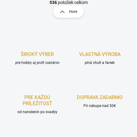
v
t
536
položiek celkom
l
r
Hore
á
á
d
n
a
k
c
o
i
e
v
p
a
r
ŠIROKÝ VÝBER
VLASTNÁ VÝROBA
n
v
i
pre hobby aj profi cukrárov
plná chutí a farieb
k
e
y
v
ý
p
i
PRE KAŽDÚ
DOPRAVA ZADARMO
s
PRÍLEŽITOSŤ
u
Pri nákupe nad 50€
od narodenín po svadby