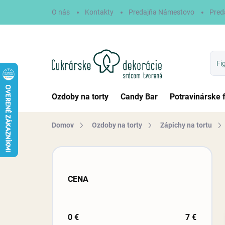
Prejsť
O nás
Kontakty
Predajňa Námestovo
Pred
na
obsah
Ozdoby na torty
Candy Bar
Potravinárske 
Domov
Ozdoby na torty
Zápichy na tortu
B
o
č
CENA
n
ý
p
a
0
€
7
€