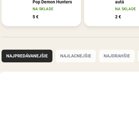
Pop Demon Hunters
autá
NA SKLADE
NA SKLADE
5 €
2 €
R
a
NAJPREDÁVANEJŠIE
NAJLACNEJŠIE
NAJDRAHŠIE
d
e
n
V
i
ý
e
p
p
i
r
s
o
p
d
r
u
o
k
d
t
u