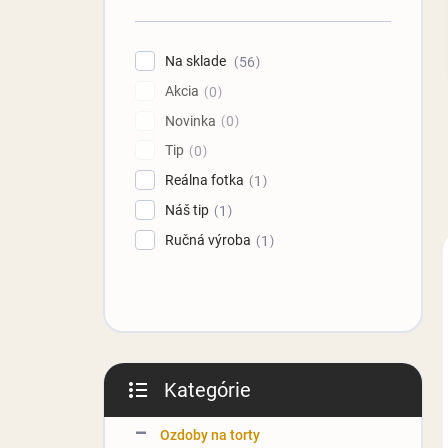
n
e
l
Na sklade
56
Akcia
0
Novinka
0
Tip
0
Reálna fotka
1
Náš tip
1
Ručná výroba
1
Kategórie
Preskočiť
kategórie
Ozdoby na torty