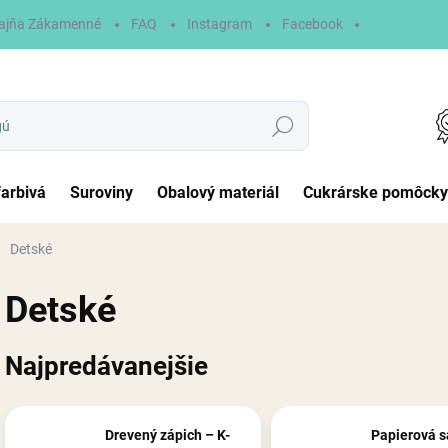
ajňa Zákamenné
FAQ
Instagram
Facebook
Hľadať
farbivá
Suroviny
Obalový materiál
Cukrárske pomôcky
Detské
Detské
Najpredávanejšie
Drevený zápich – K-
Papierová s