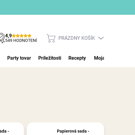
4,9
PRÁZDNY KOŠÍK
NÁKUPNÝ
549 HODNOTENÍ
KOŠÍK
Party tovar
Príležitosti
Recepty
Moja objednávka
ada -
Papierová sada -