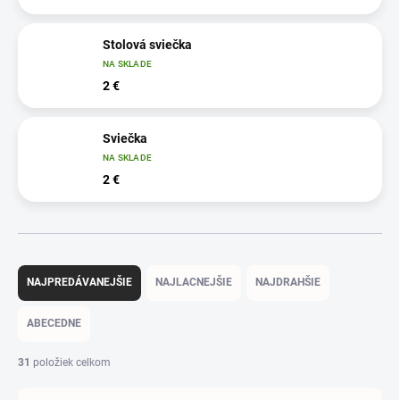
Stolová sviečka
NA SKLADE
2 €
Sviečka
NA SKLADE
2 €
R
a
NAJPREDÁVANEJŠIE
NAJLACNEJŠIE
NAJDRAHŠIE
d
e
ABECEDNE
n
i
31
položiek celkom
e
p