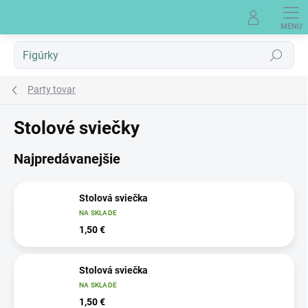
Prejsť
na
obsah
Hľadať
Party tovar
Stolové sviečky
Najpredávanejšie
Stolová sviečka
NA SKLADE
1,50 €
Stolová sviečka
NA SKLADE
1,50 €