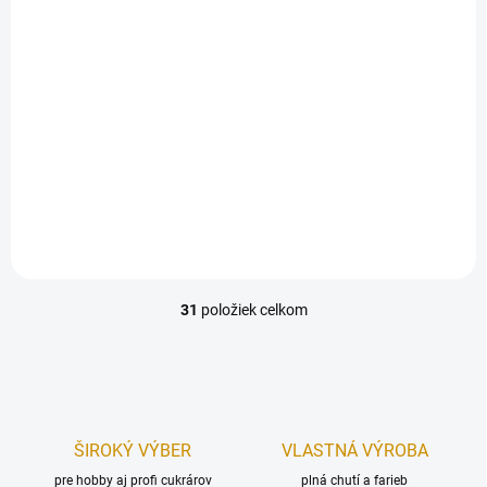
2,40 €
Do košíka
Stolová svieca vytvorí
príjemnú atmosféru pri
sviatočnom stolovaní.Výška:
23,5 cmCena je za 2 ks.
31
položiek celkom
O
v
l
á
d
a
c
ŠIROKÝ VÝBER
VLASTNÁ VÝROBA
i
pre hobby aj profi cukrárov
e
plná chutí a farieb