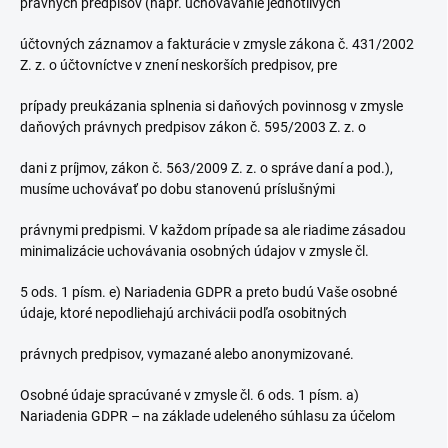
právnych predpisov (napr. uchovávanie jednotlivých
účtovných záznamov a fakturácie v zmysle zákona č. 431/2002
Z. z. o účtovníctve v znení neskorších predpisov, pre
prípady preukázania splnenia si daňových povinnosg v zmysle
daňových právnych predpisov zákon č. 595/2003 Z. z. o
dani z príjmov, zákon č. 563/2009 Z. z. o správe daní a pod.),
musíme uchovávať po dobu stanovenú príslušnými
právnymi predpismi. V každom prípade sa ale riadime zásadou
minimalizácie uchovávania osobných údajov v zmysle čl.
5 ods. 1 písm. e) Nariadenia GDPR a preto budú Vaše osobné
údaje, ktoré nepodliehajú archivácii podľa osobitných
právnych predpisov, vymazané alebo anonymizované.
Osobné údaje spracúvané v zmysle čl. 6 ods. 1 písm. a)
Nariadenia GDPR – na základe udeleného súhlasu za účelom