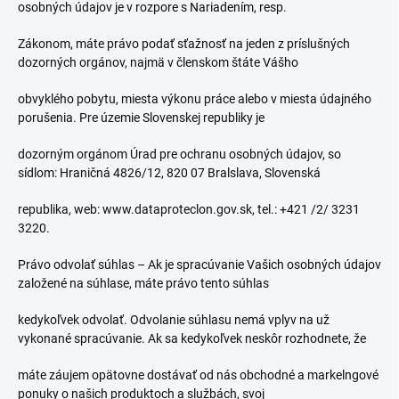
osobných údajov je v rozpore s Nariadením, resp.
Zákonom, máte právo podať sťažnosť na jeden z príslušných
dozorných orgánov, najmä v členskom štáte Vášho
obvyklého pobytu, miesta výkonu práce alebo v miesta údajného
porušenia. Pre územie Slovenskej republiky je
dozorným orgánom Úrad pre ochranu osobných údajov, so
sídlom: Hraničná 4826/12, 820 07 Bralslava, Slovenská
republika, web: www.dataproteclon.gov.sk, tel.: +421 /2/ 3231
3220.
Právo odvolať súhlas – Ak je spracúvanie Vašich osobných údajov
založené na súhlase, máte právo tento súhlas
kedykoľvek odvolať. Odvolanie súhlasu nemá vplyv na už
vykonané spracúvanie. Ak sa kedykoľvek neskôr rozhodnete, že
máte záujem opätovne dostávať od nás obchodné a markelngové
ponuky o našich produktoch a službách, svoj