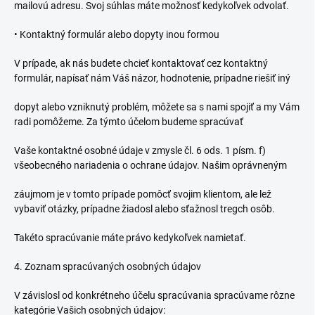
mailovú adresu. Svoj súhlas máte možnosť kedykoľvek odvolať.
•
Kontaktný formulár alebo dopyty inou formou
V prípade, ak nás budete chcieť kontaktovať cez kontaktný
formulár, napísať nám Váš názor, hodnotenie, prípadne riešiť iný
dopyt alebo vzniknutý problém, môžete sa s nami spojiť a my Vám
radi pomôžeme. Za týmto účelom budeme spracúvať
Vaše kontaktné osobné údaje v zmysle čl. 6 ods. 1 písm. f)
všeobecného nariadenia o ochrane údajov. Našim oprávneným
záujmom je v tomto prípade pomôcť svojim klientom, ale lež
vybaviť otázky, prípadne žiadosl alebo sťažnosl tregch osôb.
Takéto spracúvanie máte právo kedykoľvek namietať.
4. Zoznam spracúvaných osobných údajov
V závislosl od konkrétneho účelu spracúvania spracúvame rôzne
kategórie Vašich osobných údajov: