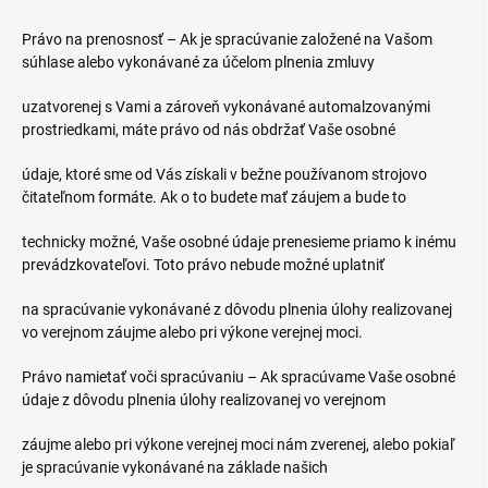
Právo na prenosnosť – Ak je spracúvanie založené na Vašom
súhlase alebo vykonávané za účelom plnenia zmluvy
uzatvorenej s Vami a zároveň vykonávané automalzovanými
prostriedkami, máte právo od nás obdržať Vaše osobné
údaje, ktoré sme od Vás získali v bežne používanom strojovo
čitateľnom formáte. Ak o to budete mať záujem a bude to
technicky možné, Vaše osobné údaje prenesieme priamo k inému
prevádzkovateľovi. Toto právo nebude možné uplatniť
na spracúvanie vykonávané z dôvodu plnenia úlohy realizovanej
vo verejnom záujme alebo pri výkone verejnej moci.
Právo namietať voči spracúvaniu – Ak spracúvame Vaše osobné
údaje z dôvodu plnenia úlohy realizovanej vo verejnom
záujme alebo pri výkone verejnej moci nám zverenej, alebo pokiaľ
je spracúvanie vykonávané na základe našich