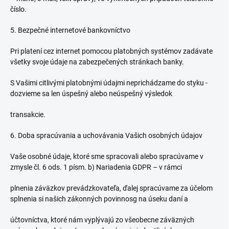
číslo.
5. Bezpečné internetové bankovníctvo
Pri platení cez internet pomocou platobných systémov zadávate
všetky svoje údaje na zabezpečených stránkach banky.
S Vašimi citlivými platobnými údajmi neprichádzame do styku -
dozvieme sa len úspešný alebo neúspešný výsledok
transakcie.
6. Doba spracúvania a uchovávania Vašich osobných údajov
Vaše osobné údaje, ktoré sme spracovali alebo spracúvame v
zmysle čl. 6 ods. 1 písm. b) Nariadenia GDPR – v rámci
plnenia záväzkov prevádzkovateľa, ďalej spracúvame za účelom
splnenia si našich zákonných povinnosg na úseku daní a
účtovníctva, ktoré nám vyplývajú zo všeobecne záväzných