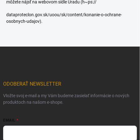
môžete nájsť na webovom sídle Úradu (h~ps://
dataproteclon.gov.sk/uoou/sk/content/konanie-o-ochrane-
osobnych-udajov).
Z
á
p
ä
t
i
ODOBERAŤ NEWSLETTER
e
Vložte svoj e-mail a my Vám budeme zasielať informácie o nových
produktoch na našom e-shope.
EMAIL