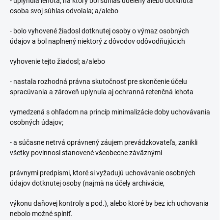
- uplynula lehota, na ktorý bol súhlas udelený alebo dotknutá
osoba svoj súhlas odvolala; a/alebo
- bolo vyhovené žiadosl dotknutej osoby o výmaz osobných
údajov a bol naplnený niektorý z dôvodov odôvodňujúcich
vyhovenie tejto žiadosl; a/alebo
- nastala rozhodná právna skutočnosť pre skončenie účelu
spracúvania a zároveň uplynula aj ochranná retenčná lehota
vymedzená s ohľadom na princíp minimalizácie doby uchovávania
osobných údajov;
- a súčasne netrvá oprávnený záujem prevádzkovateľa, zanikli
všetky povinnosl stanovené všeobecne záväznými
právnymi predpismi, ktoré si vyžadujú uchovávanie osobných
údajov dotknutej osoby (najmä na účely archivácie,
výkonu daňovej kontroly a pod.), alebo ktoré by bez ich uchovania
nebolo možné splniť.