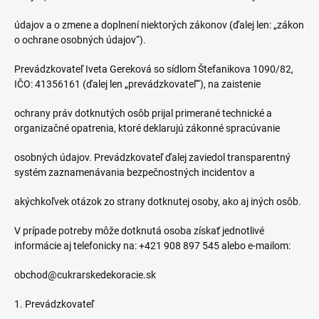
údajov a o zmene a doplnení niektorých zákonov (ďalej len: „zákon
o ochrane osobných údajov“).
Prevádzkovateľ Iveta Gereková so sídlom Štefanikova 1090/82,
IČO: 41356161 (ďalej len „prevádzkovateľ“), na zaistenie
ochrany práv dotknutých osôb prijal primerané technické a
organizačné opatrenia, ktoré deklarujú zákonné spracúvanie
osobných údajov. Prevádzkovateľ ďalej zaviedol transparentný
systém zaznamenávania bezpečnostných incidentov a
akýchkoľvek otázok zo strany dotknutej osoby, ako aj iných osôb.
V prípade potreby môže dotknutá osoba získať jednotlivé
informácie aj telefonicky na:
+421 908 897 545
alebo e-mailom:
obchod@cukrarskedekoracie.sk
1. Prevádzkovateľ