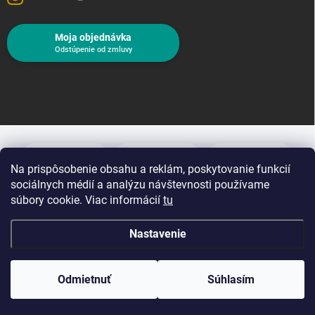
Moja objednávka
Odstúpenie od zmluvy
Na prispôsobenie obsahu a reklám, poskytovanie funkcií
sociálnych médií a analýzu návštevnosti používame
súbory cookie. Viac informácií
tu
Nastavenie
Copyright 2026
Cukrárske dekorácie
. Všetky práva vyhradené.
Upraviť
nastavenie cookies
Odmietnuť
Súhlasím
Vytvoril Shoptet