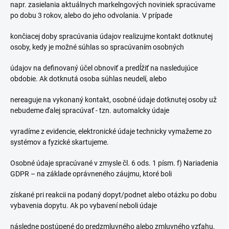
napr. zasielania aktuálnych markelngových noviniek spracúvame
po dobu 3 rokov, alebo do jeho odvolania. V prípade
končiacej doby spracúvania údajov realizujme kontakt dotknutej
osoby, kedy je možné súhlas so spracúvaním osobných
údajov na definovaný účel obnoviť a predĺžiť na nasledujúce
obdobie. Ak dotknutá osoba súhlas neudelí, alebo
nereaguje na vykonaný kontakt, osobné údaje dotknutej osoby už
nebudeme ďalej spracúvať - tzn. automalcky údaje
vyradíme z evidencie, elektronické údaje technicky vymažeme zo
systémov a fyzické skartujeme.
Osobné údaje spracúvané v zmysle čl. 6 ods. 1 písm. f) Nariadenia
GDPR – na základe oprávneného záujmu, ktoré boli
získané pri reakcii na podaný dopyt/podnet alebo otázku po dobu
vybavenia dopytu. Ak po vybavení neboli údaje
následne postúpené do predzmluvného alebo zmluvného vzťahu,