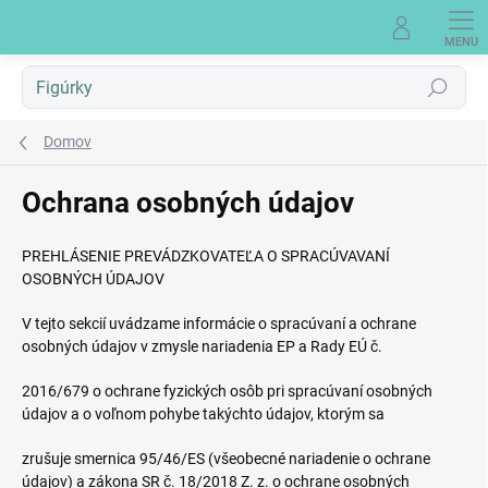
Prejsť
na
obsah
Hľadať
Domov
Ochrana osobných údajov
PREHLÁSENIE PREVÁDZKOVATEĽA O SPRACÚVAVANÍ
OSOBNÝCH ÚDAJOV
V tejto sekcií uvádzame informácie o spracúvaní a ochrane
osobných údajov v zmysle nariadenia EP a Rady EÚ č.
2016/679 o ochrane fyzických osôb pri spracúvaní osobných
údajov a o voľnom pohybe takýchto údajov, ktorým sa
zrušuje smernica 95/46/ES (všeobecné nariadenie o ochrane
údajov) a zákona SR č. 18/2018 Z. z. o ochrane osobných