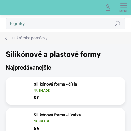
Prejsť
na
obsah
Hľadať
Cukrárske pomôcky
Silikónové a plastové formy
Najpredávanejšie
Silikónová forma - čísla
NA SKLADE
8 €
Silikónová forma - lízatká
NA SKLADE
6 €