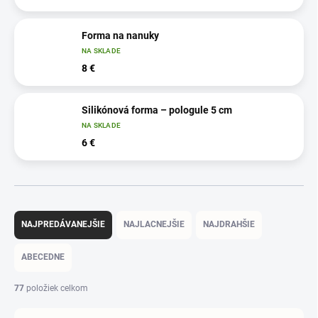
Forma na nanuky
NA SKLADE
8 €
Silikónová forma – pologule 5 cm
NA SKLADE
6 €
R
a
NAJPREDÁVANEJŠIE
NAJLACNEJŠIE
NAJDRAHŠIE
d
e
ABECEDNE
n
i
77
položiek celkom
e
p