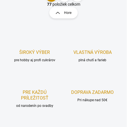
v
t
77
položiek celkom
l
r
Hore
á
á
d
n
a
k
c
o
i
e
v
p
a
r
ŠIROKÝ VÝBER
VLASTNÁ VÝROBA
n
v
i
pre hobby aj profi cukrárov
plná chutí a farieb
k
e
y
v
ý
p
i
PRE KAŽDÚ
DOPRAVA ZADARMO
s
PRÍLEŽITOSŤ
u
Pri nákupe nad 50€
od narodenín po svadby