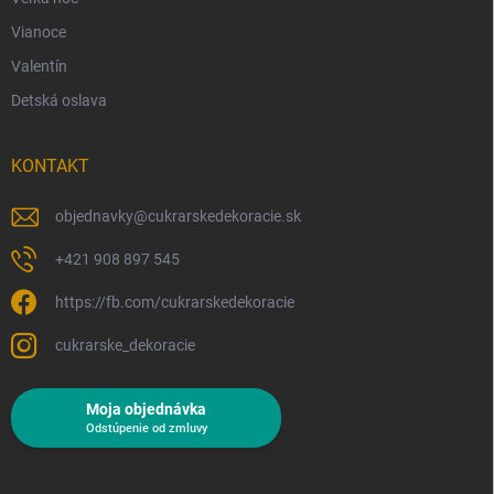
Vianoce
Valentín
Detská oslava
KONTAKT
objednavky
@
cukrarskedekoracie.sk
+421 908 897 545
https://fb.com/cukrarskedekoracie
cukrarske_dekoracie
Moja objednávka
Odstúpenie od zmluvy