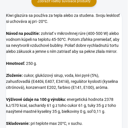
Zobraziť všetky súvisiace produkty
Kiwi glazúra sa používa za tepla alebo za studena. Svoju lesklosť
si uchováva aj pri -20°C.
Návod na použitie:
zohriať v mikrovlnnej rúre (400-500 W) alebo
vodnom kúpeli na teplotu 45-50
°
C. Potom zľahka premiešať, aby
sa nevytvorili vzduchové bubliny. Poliať dobre vychladnutú tortu
alebo zákusok a jemne s ním zatriasť aby sa pekne zliala mirror.
Hmotnosť:
250 g.
Zloženie:
cukor, glukózový sirup, voda, kivi pyré (5%),
zahusťovadlá (E440ii, E407, E341iii), regulátor kyslosti (kyselina
citrónová), konzervant E202, farbivo (E141, E100), aróma.
Výživové údaje na 100 g výrobku:
energetická hodnota 2378
kJ/570 kcal, sacharidy 61 g z toho cukor 61 g, tuky 35 g z toho
nasýtené mastné kyseliny 35 g, bielkoviny 0 g, soľ 0,11 g.
Skladovanie:
pri teplote max 20°C, v suchu.