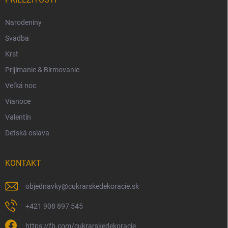
Narodeniny
Svadba
Krst
Prijímanie & Birmovanie
Veľká noc
Vianoce
Valentín
Detská oslava
KONTAKT
objednavky
@
cukrarskedekoracie.sk
+421 908 897 545
https://fb.com/cukrarskedekoracie