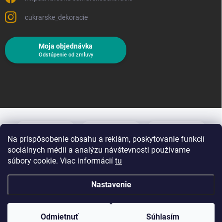
cukrarske_dekoracie
Moja objednávka
Odstúpenie od zmluvy
Na prispôsobenie obsahu a reklám, poskytovanie funkcií
sociálnych médií a analýzu návštevnosti používame
súbory cookie. Viac informácií
tu
Nastavenie
Copyright 2026
Cukrárske dekorácie
. Všetky práva vyhradené.
Upraviť
nastavenie cookies
Odmietnuť
Súhlasím