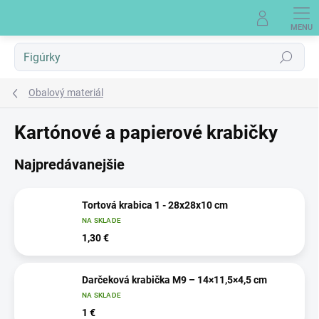
Prejsť
na
obsah
Hľadať
Obalový materiál
Kartónové a papierové krabičky
Najpredávanejšie
Tortová krabica 1 - 28x28x10 cm
NA SKLADE
1,30 €
Darčeková krabička M9 – 14×11,5×4,5 cm
NA SKLADE
1 €