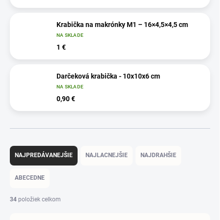
Krabička na makrónky M1 – 16×4,5×4,5 cm
NA SKLADE
1 €
Darčeková krabička - 10x10x6 cm
NA SKLADE
0,90 €
R
a
NAJPREDÁVANEJŠIE
NAJLACNEJŠIE
NAJDRAHŠIE
d
e
ABECEDNE
n
i
34
položiek celkom
e
p