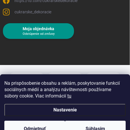
https://fb.com/cukrarskedekoracie
cukrarske_dekoracie
Moja objednávka
Odstúpenie od zmluvy
Na prispôsobenie obsahu a reklám, poskytovanie funkcií
sociálnych médií a analýzu návštevnosti používame
súbory cookie. Viac informácií
tu
Nastavenie
Copyright 2026
Cukrárske dekorácie
. Všetky práva vyhradené.
Upraviť
nastavenie cookies
Odmietnuť
Súhlasím