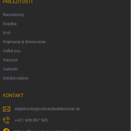
PRÍLEŽITOSTI
Narodeniny
Svadba
Krst
Prijímanie & Birmovanie
Veľká noc
Vianoce
Valentín
Detská oslava
KONTAKT
objednavky
@
cukrarskedekoracie.sk
+421 908 897 545