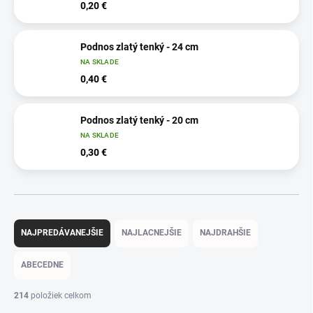
0,20 €
Podnos zlatý tenký - 24 cm
NA SKLADE
0,40 €
Podnos zlatý tenký - 20 cm
NA SKLADE
0,30 €
R
a
NAJPREDÁVANEJŠIE
NAJLACNEJŠIE
NAJDRAHŠIE
d
e
ABECEDNE
n
i
214
položiek celkom
e