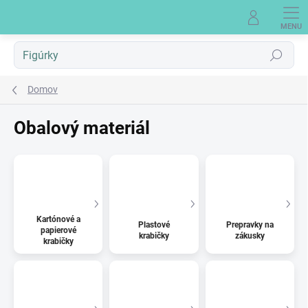
Prejsť
na
obsah
Hľadať
Domov
Obalový materiál
Kartónové a
Plastové
Prepravky na
papierové
krabičky
zákusky
krabičky