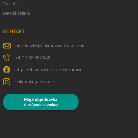
Valentín
Detská oslava
KONTAKT
objednavky
@
cukrarskedekoracie.sk
+421 908 897 545
https://fb.com/cukrarskedekoracie
cukrarske_dekoracie
Moja objednávka
Odstúpenie od zmluvy