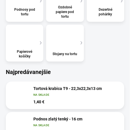
Ozdobné
Podnosy pod
Dezertné
papiere pod
tortu
poháriky
tortu
Papierové
Stojany na tortu
košíčky
Najpredávanejšie
Tortová krabica T9 - 22,3x22,3x13 cm
NA SKLADE
1,40 €
Podnos zlatý tenký - 16 cm
NA SKLADE