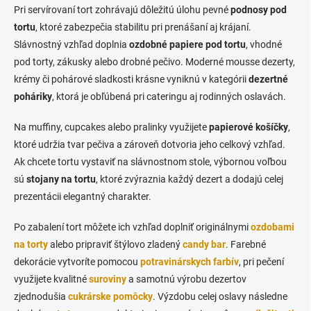
Pri servírovaní tort zohrávajú dôležitú úlohu pevné
podnosy pod
tortu
, ktoré zabezpečia stabilitu pri prenášaní aj krájaní.
Slávnostný vzhľad doplnia
ozdobné papiere pod tortu
, vhodné
pod torty, zákusky alebo drobné pečivo. Moderné mousse dezerty,
krémy či pohárové sladkosti krásne vyniknú v kategórii
dezertné
poháriky
, ktorá je obľúbená pri cateringu aj rodinných oslavách.
Na muffiny, cupcakes alebo pralinky využijete
papierové košíčky
,
ktoré udržia tvar pečiva a zároveň dotvoria jeho celkový vzhľad.
Ak chcete tortu vystaviť na slávnostnom stole, výbornou voľbou
sú
stojany na tortu
, ktoré zvýraznia každý dezert a dodajú celej
prezentácii elegantný charakter.
Po zabalení tort môžete ich vzhľad doplniť originálnymi
ozdobami
na torty
alebo pripraviť štýlovo zladený
candy bar
. Farebné
dekorácie vytvoríte pomocou
potravinárskych farbív
, pri pečení
využijete kvalitné
suroviny
a samotnú výrobu dezertov
zjednodušia
cukrárske pomôcky
. Výzdobu celej oslavy následne