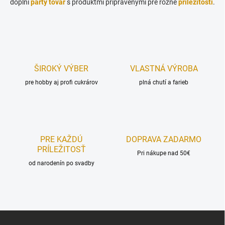
doplní
party tovar
s produktmi pripravenými pre rôzne
príležitosti
.
ŠIROKÝ VÝBER
VLASTNÁ VÝROBA
pre hobby aj profi cukrárov
plná chutí a farieb
PRE KAŽDÚ
DOPRAVA ZADARMO
PRÍLEŽITOSŤ
Pri nákupe nad 50€
od narodenín po svadby
Z