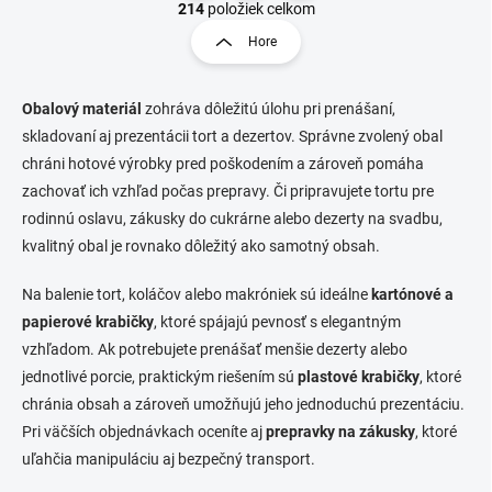
v
t
214
položiek celkom
l
r
Hore
á
á
d
n
a
k
c
Obalový materiál
zohráva dôležitú úlohu pri prenášaní,
o
i
skladovaní aj prezentácii tort a dezertov. Správne zvolený obal
e
v
chráni hotové výrobky pred poškodením a zároveň pomáha
p
a
zachovať ich vzhľad počas prepravy. Či pripravujete tortu pre
r
n
v
rodinnú oslavu, zákusky do cukrárne alebo dezerty na svadbu,
i
k
kvalitný obal je rovnako dôležitý ako samotný obsah.
e
y
v
Na balenie tort, koláčov alebo makróniek sú ideálne
kartónové a
ý
p
papierové krabičky
, ktoré spájajú pevnosť s elegantným
i
vzhľadom. Ak potrebujete prenášať menšie dezerty alebo
s
jednotlivé porcie, praktickým riešením sú
plastové krabičky
, ktoré
u
chránia obsah a zároveň umožňujú jeho jednoduchú prezentáciu.
Pri väčších objednávkach oceníte aj
prepravky na zákusky
, ktoré
uľahčia manipuláciu aj bezpečný transport.