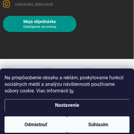
cukrarske_dekoracie
Moja objednávka
Odstúpenie od zmluvy
Na prispôsobenie obsahu a reklám, poskytovanie funkcií
sociálnych médií a analýzu návštevnosti používame
súbory cookie. Viac informácií
tu
Nastavenie
Copyright 2026
Cukrárske dekorácie
. Všetky práva vyhradené.
Upraviť
nastavenie cookies
Odmietnuť
Súhlasím
Vytvoril Shoptet