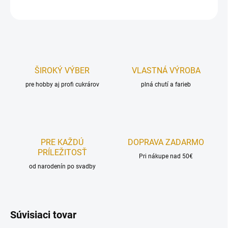
OPÝTAŤ SA
STRÁŽIŤ
ŠIROKÝ VÝBER
VLASTNÁ VÝROBA
pre hobby aj profi cukrárov
plná chutí a farieb
PRE KAŽDÚ
DOPRAVA ZADARMO
PRÍLEŽITOSŤ
Pri nákupe nad 50€
od narodenín po svadby
Súvisiaci tovar