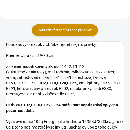
Zobraziť všetky súvisiace produkty
Fondánový obrázok z obľúbenej detskej rozprávky.
Priemer obrázku: 19-20 cm
Zloženie:
modifikovaný škrob
E1422, E1412
(kukuričný,zemiakový), maltrodexín, zvlhčovadlo E422, cukor,
voda, zahusťovadlo E460, E414, E415, dextróza, farbivá
E151,E133,E171,
E102,E110,E124,E122
,, emulgátory E435, E471,
E491, konzervačný prípravok E202, regulátor kyslosti E330,
aroma,voda, etanol, zvlhčovadlo E422,
Farbivá E102,E110,E122,E124 môžu mať nepriaznivý vplyv na
pozornosť detí.
Výživové údaje 100g Energetická hodnota 1495KJ/353kcal,, Tuky
0g z toho nas.mastné kyseliny 0g,, Sacharidy 86g z toho cukry