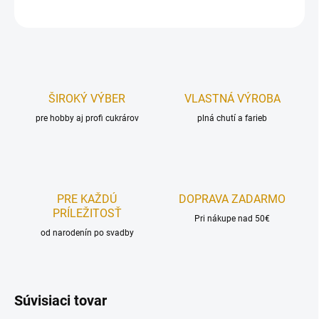
OPÝTAŤ SA
STRÁŽIŤ
ŠIROKÝ VÝBER
VLASTNÁ VÝROBA
pre hobby aj profi cukrárov
plná chutí a farieb
PRE KAŽDÚ
DOPRAVA ZADARMO
PRÍLEŽITOSŤ
Pri nákupe nad 50€
od narodenín po svadby
Súvisiaci tovar