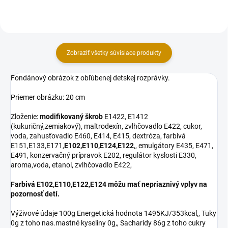
cukor, voda,...
cukor, voda,...
Zobraziť všetky súvisiace produkty
Fondánový obrázok z obľúbenej detskej rozprávky.
Priemer obrázku: 20 cm
Zloženie:
modifikovaný škrob
E1422, E1412
(kukuričný,zemiakový), maltrodexín, zvlhčovadlo E422, cukor,
voda, zahusťovadlo E460, E414, E415, dextróza, farbivá
E151,E133,E171,
E102,E110,E124,E122
,, emulgátory E435, E471,
E491, konzervačný prípravok E202, regulátor kyslosti E330,
aroma,voda, etanol, zvlhčovadlo E422,
Farbivá E102,E110,E122,E124 môžu mať nepriaznivý vplyv na
pozornosť detí.
Výživové údaje 100g Energetická hodnota 1495KJ/353kcal,, Tuky
0g z toho nas.mastné kyseliny 0g,, Sacharidy 86g z toho cukry