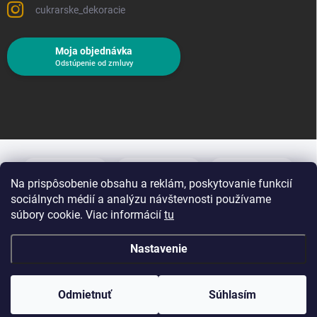
cukrarske_dekoracie
Moja objednávka
Odstúpenie od zmluvy
Na prispôsobenie obsahu a reklám, poskytovanie funkcií
sociálnych médií a analýzu návštevnosti používame
súbory cookie. Viac informácií
tu
Nastavenie
Copyright 2026
Cukrárske dekorácie
. Všetky práva vyhradené.
Upraviť
nastavenie cookies
Odmietnuť
Súhlasím
Vytvoril Shoptet