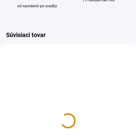
Pri nákupe nad 50€
od narodenín po svadby
Súvisiaci tovar
REÁLNA FOTKA
RUČNÁ VÝROBA
NA SKLADE
NA SKLADE
Drevený zápich - Mickey
Minnie
a Minnie
9,50 €
5 €
Do košíka
Do košíka