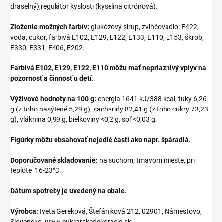
draselný),regulátor kyslosti (kyselina citrónová).
Zloženie možných farbív:
glukózový sirup, zvlhčovadlo: E422,
voda, cukor, farbivá E102, E129, E122, E133, E110, E153, škrob,
E330, E331, E406, E202.
Farbivá E102, E129, E122, E110 môžu mať nepriaznivý vplyv na
pozornosť a činnosť u detí.
Výživové hodnoty na 100 g:
energia 1641 kJ/388 kcal, tuky 6,26
g (z toho nasýtené 5,29 g), sacharidy 82,41 g (z toho cukry 73,23
g), vláknina 0,99 g, bielkoviny <0,2 g, soľ <0,03 g.
Figúrky môžu obsahovať nejedlé časti ako napr. špáradlá.
Doporučované skladovanie:
na suchom, tmavom mieste, pri
teplote 16-23°C.
Dátum spotreby je uvedený na obale.
Výrobca:
Iveta Gereková, Štefániková 212, 02901, Námestovo,
Slovensko, www.cukrarskedekoracie.sk