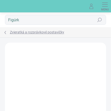
Prejsť
na
obsah
Hľadať
Zvieratká a rozprávkové postavičky
Neohodnotené
Podrobnosti hodnotenia