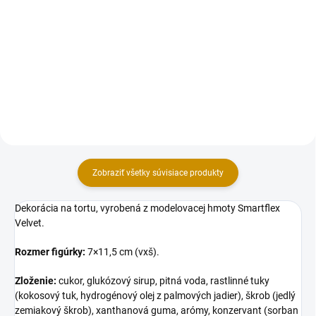
Dekorácia na tortu, vyrobená z
modelovacej hmoty Smartflex
Drevený zápich, vyrobený z
Velvet. Rozmer figúrky: 8 cm
preglejkového materiálu v 3D
(výška).
prevedení. Zápich je určený, ako
dekorácia na tortu. Upevnený na
špajdli. Rozmer: 110 x 90 mm.
Zobraziť všetky súvisiace produkty
Dekorácia na tortu, vyrobená z modelovacej hmoty Smartflex
Velvet.
Rozmer figúrky:
7×11,5 cm (vxš).
Zloženie:
cukor, glukózový sirup, pitná voda, rastlinné tuky
(kokosový tuk, hydrogénový olej z palmových jadier), škrob (jedlý
zemiakový škrob), xanthanová guma, arómy, konzervant (sorban