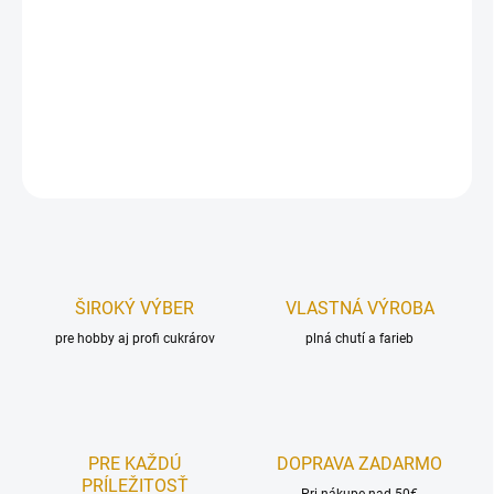
Dekorácia na tortu, vyrobená z modelovacej hmoty Smartflex
Velvet.
Rozmer figúrky:
7×11,5 cm (vxš).
DETAILNÉ INFORMÁCIE
OPÝTAŤ SA
STRÁŽIŤ
ŠIROKÝ VÝBER
VLASTNÁ VÝROBA
pre hobby aj profi cukrárov
plná chutí a farieb
PRE KAŽDÚ
DOPRAVA ZADARMO
PRÍLEŽITOSŤ