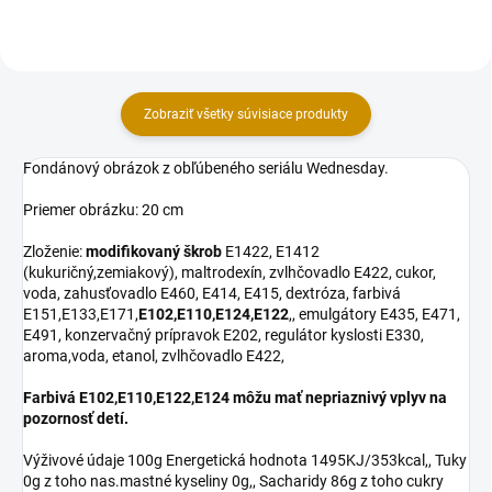
Zobraziť všetky súvisiace produkty
Fondánový obrázok z obľúbeného seriálu Wednesday.
Priemer obrázku: 20 cm
Zloženie:
modifikovaný škrob
E1422, E1412
(kukuričný,zemiakový), maltrodexín, zvlhčovadlo E422, cukor,
voda, zahusťovadlo E460, E414, E415, dextróza, farbivá
E151,E133,E171,
E102,E110,E124,E122
,, emulgátory E435, E471,
E491, konzervačný prípravok E202, regulátor kyslosti E330,
aroma,voda, etanol, zvlhčovadlo E422,
Farbivá E102,E110,E122,E124 môžu mať nepriaznivý vplyv na
pozornosť detí.
Výživové údaje 100g Energetická hodnota 1495KJ/353kcal,, Tuky
0g z toho nas.mastné kyseliny 0g,, Sacharidy 86g z toho cukry