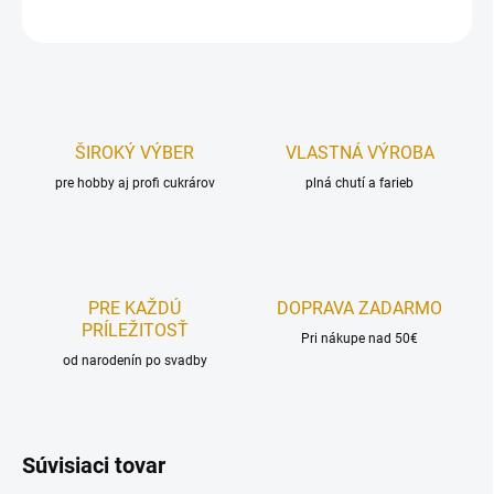
OPÝTAŤ SA
STRÁŽIŤ
ŠIROKÝ VÝBER
VLASTNÁ VÝROBA
pre hobby aj profi cukrárov
plná chutí a farieb
PRE KAŽDÚ
DOPRAVA ZADARMO
PRÍLEŽITOSŤ
Pri nákupe nad 50€
od narodenín po svadby
Súvisiaci tovar