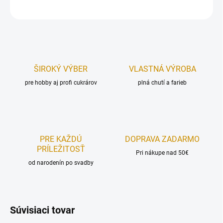
OPÝTAŤ SA
STRÁŽIŤ
ŠIROKÝ VÝBER
VLASTNÁ VÝROBA
pre hobby aj profi cukrárov
plná chutí a farieb
PRE KAŽDÚ
DOPRAVA ZADARMO
PRÍLEŽITOSŤ
Pri nákupe nad 50€
od narodenín po svadby
Súvisiaci tovar