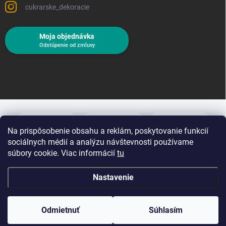
cukrarske_dekoracie
Moja objednávka
Odstúpenie od zmluvy
Na prispôsobenie obsahu a reklám, poskytovanie funkcií
sociálnych médií a analýzu návštevnosti používame
súbory cookie. Viac informácií
tu
Nastavenie
Copyright 2026
Cukrárske dekorácie
. Všetky práva vyhradené.
Upraviť
nastavenie cookies
Odmietnuť
Súhlasím
Vytvoril Shoptet