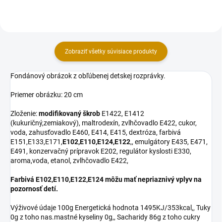
E414, E415,...
cukor,...
Zobraziť všetky súvisiace produkty
Fondánový obrázok z obľúbenej detskej rozprávky.
Priemer obrázku: 20 cm
Zloženie:
modifikovaný škrob
E1422, E1412
(kukuričný,zemiakový), maltrodexín, zvlhčovadlo E422, cukor,
voda, zahusťovadlo E460, E414, E415, dextróza, farbivá
E151,E133,E171,
E102,E110,E124,E122
,, emulgátory E435, E471,
E491, konzervačný prípravok E202, regulátor kyslosti E330,
aroma,voda, etanol, zvlhčovadlo E422,
Farbivá E102,E110,E122,E124 môžu mať nepriaznivý vplyv na
pozornosť detí.
Výživové údaje 100g Energetická hodnota 1495KJ/353kcal,, Tuky
0g z toho nas.mastné kyseliny 0g,, Sacharidy 86g z toho cukry