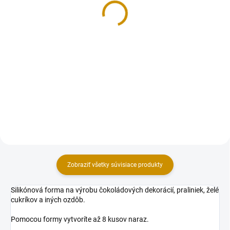
3,50 €
6 €
Do košíka
Detail
Dekoračný cukor ISOMALT v
Sandra Velvet zmes s červenou
perličkách je výborný na výrobu
farbou na výrobu liatych hmôt.
cukrových jedlých dekorácií.
Veľkou prednosťou použitia
Výsledný efekt v podobe lesklého
Sandry VELVET je jednoduchá
skla je nezameniteľný. Postup:
príprava korpusu. Vďaka svojej
Balenie rozpustíme v hrnci...
špecifickej farbe sa hodí pre...
Zobraziť všetky súvisiace produkty
Silikónová forma na výrobu čokoládových dekorácií, praliniek, želé
cukríkov a iných ozdôb.
Pomocou formy vytvoríte až 8 kusov naraz.