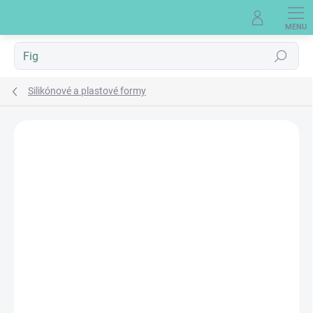
Prejsť
na
obsah
Hľadať
Silikónové a plastové formy
Neohodnotené
Podrobnosti hodnotenia