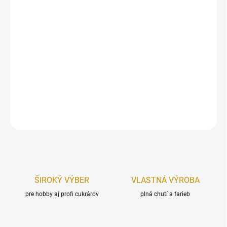
Silikónová forma na výrobu čokoládových dekorácií, praliniek, želé
cukríkov a iných ozdôb.
Pomocou formy vytvoríte až 8 kusov naraz.
Rozmery formy:
21,5 x 11,5 cm.
Rozmer hviezdičky:
4,5 x 4,5 cm.
DETAILNÉ INFORMÁCIE
OPÝTAŤ SA
STRÁŽIŤ
ŠIROKÝ VÝBER
VLASTNÁ VÝROBA
pre hobby aj profi cukrárov
plná chutí a farieb