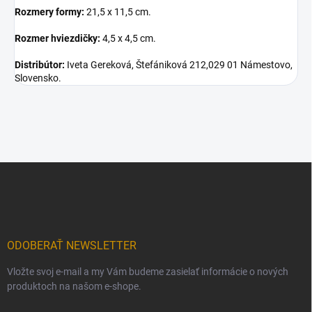
Rozmery formy:
21,5 x 11,5 cm.
Rozmer hviezdičky:
4,5 x 4,5 cm.
Distribútor:
Iveta Gereková, Štefániková 212,029 01 Námestovo,
Slovensko.
Z
á
p
ä
t
i
ODOBERAŤ NEWSLETTER
e
Vložte svoj e-mail a my Vám budeme zasielať informácie o nových
produktoch na našom e-shope.