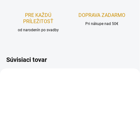
PRE KAŽDÚ
DOPRAVA ZADARMO
PRÍLEŽITOSŤ
Pri nákupe nad 50€
od narodenín po svadby
Súvisiaci tovar
MOMENTÁLNE NEDOSTUPNÉ
MOMENTÁLNE NEDOSTUPNÉ
Isomalt dekoračný cukor
Zmes Red Velvet Cake –
- 200 g
500 g