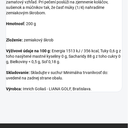
zamatový vzhľad. Pri pečení poslúži na zjemnenie koláčov,
sušienok a múčnikov tak, že časť múky (1/4) nahradíme
zemiakovým škrobom.
Hmotnosť:
200 g
Zloženie:
zemiakový škrob
Výživové údaje na 100 g:
Energia 1513 kJ / 356 kcal, Tuky 0,6 g z
toho nasýtené mastné kyseliny 0 g, Sacharidy 88 g z toho cukry 0
g, Bielkoviny < 0,5 g, Soľ 0,18 g.
Skladovanie:
Skladujte v suchu! Minimálna trvanlivosť do:
uvedené na zadnej strane obalu.
Výrobca:
Imrich Goliaš - LIANA GOLF, Bratislava.
Z