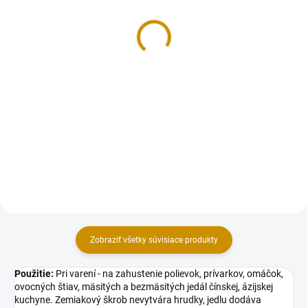
Liana Kukuričný škrob
Kypriaci prášok - 100 g
jemný - 200 g
0,50 €
1,70 €
Do košíka
Do košíka
Kypriaci prášok do pečiva
škrobový. Príprava a použitie:
Použitie: Pri varení - na
Kypriaci prášok rozmiešame v
zahustenie polievok, prívarkov,
múke a pridáme do cesta.
omáčok, ovocných štiav,
Kypriaci prášok používame pri
mäsitých a bezmäsitých jedál. Pri
príprave treného, krehkého a...
pečení - na zahustenie plniek,
ktoré ďalej tepelne...
Zobraziť všetky súvisiace produkty
Použitie:
Pri varení - na zahustenie polievok, prívarkov, omáčok,
ovocných štiav, mäsitých a bezmäsitých jedál čínskej, ázijskej
kuchyne. Zemiakový škrob nevytvára hrudky, jedlu dodáva