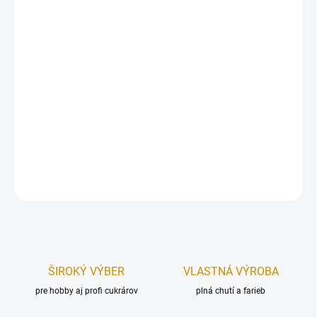
Použitie:
Pri varení - na zahustenie polievok, prívarkov, omáčok,
ovocných štiav, mäsitých a bezmäsitých jedál čínskej, ázijskej
kuchyne. Zemiakový škrob nevytvára hrudky, jedlu dodáva
zamatový vzhľad. Pri pečení poslúži na zjemnenie koláčov,
sušienok a múčnikov tak, že časť múky (1/4) nahradíme
zemiakovým škrobom.
Hmotnosť:
200 g
DETAILNÉ INFORMÁCIE
OPÝTAŤ SA
STRÁŽIŤ
ŠIROKÝ VÝBER
VLASTNÁ VÝROBA
pre hobby aj profi cukrárov
plná chutí a farieb