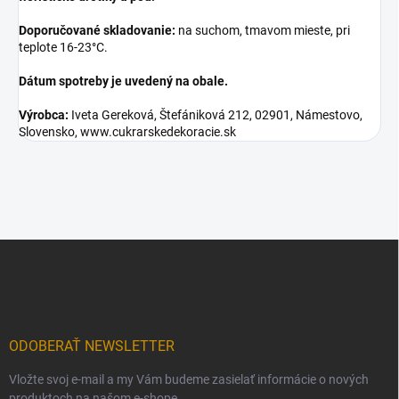
Doporučované skladovanie:
na suchom, tmavom mieste, pri
teplote 16-23°C.
Dátum spotreby je uvedený na obale.
Výrobca:
Iveta Gereková, Štefániková 212, 02901, Námestovo,
Slovensko, www.cukrarskedekoracie.sk
Z
á
p
ä
t
i
ODOBERAŤ NEWSLETTER
e
Vložte svoj e-mail a my Vám budeme zasielať informácie o nových
produktoch na našom e-shope.