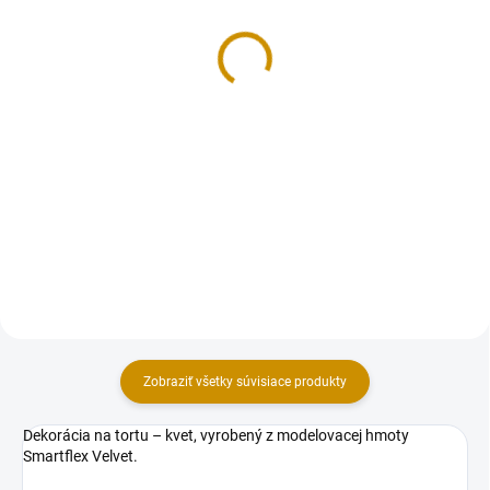
Ružičky mini 2 cm - 15
Ruže malé G - 10 ks
ks
8 €
4,50 €
Do košíka
Do košíka
Balenie kvetov – ruží, vyrobených
z modelovacej hmoty Smartflex
Kvietky na tortu – ruže vyrobené
Velvet. Balenie obsahuje ruže s
z modelovacej hmoty Smartflex
rozmermi: 10 ks ruža – 3×4 cm
Velvet. Zvýhodnené balenie
(vxš). Farba: cyklámenová.
obsahuje ruže s rozmerom: 15 ks
– 2 cm (priemer). Priemer
ruže: 2...
Zobraziť všetky súvisiace produkty
Dekorácia na tortu – kvet, vyrobený z modelovacej hmoty
Smartflex Velvet.