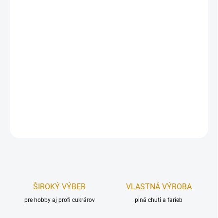
Dekorácia na tortu – kvet, vyrobený z modelovacej hmoty
Smartflex Velvet.
Priemer kvetu:
5 cm.
Dĺžka lístka:
3,5 cm.
Farba:
červená.
DETAILNÉ INFORMÁCIE
OPÝTAŤ SA
STRÁŽIŤ
ŠIROKÝ VÝBER
VLASTNÁ VÝROBA
pre hobby aj profi cukrárov
plná chutí a farieb