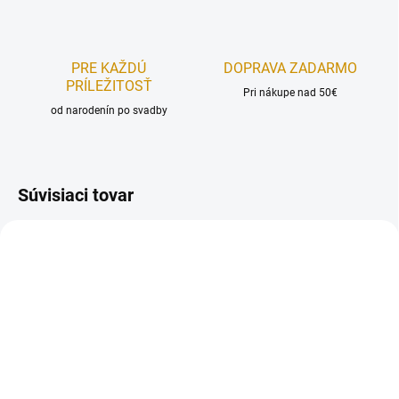
PRE KAŽDÚ
DOPRAVA ZADARMO
PRÍLEŽITOSŤ
Pri nákupe nad 50€
od narodenín po svadby
Súvisiaci tovar
AKCIA
AKCIA
REÁLNA FOTKA
REÁLNA FOTKA
RUČNÁ VÝROBA
RUČNÁ VÝROBA
FÉROVÁ CENA
FÉROVÁ CENA
NA SKLADE
NA SKLADE