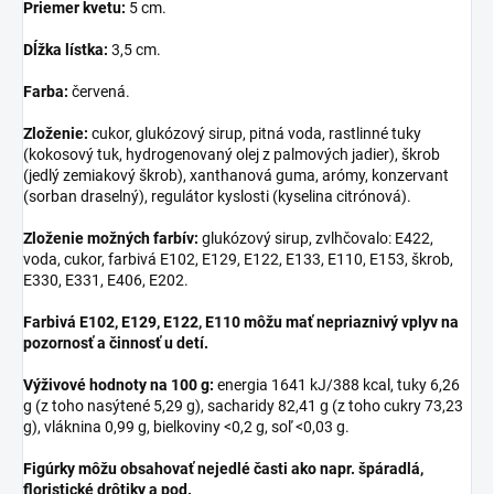
Priemer kvetu:
5 cm.
Dĺžka lístka:
3,5 cm.
Farba:
červená.
Zloženie:
cukor, glukózový sirup, pitná voda, rastlinné tuky
(kokosový tuk, hydrogenovaný olej z palmových jadier), škrob
(jedlý zemiakový škrob), xanthanová guma, arómy, konzervant
(sorban draselný), regulátor kyslosti (kyselina citrónová).
Zloženie možných farbív:
glukózový sirup, zvlhčovalo: E422,
voda, cukor, farbivá E102, E129, E122, E133, E110, E153, škrob,
E330, E331, E406, E202.
Farbivá E102, E129, E122, E110 môžu mať nepriaznivý vplyv na
pozornosť a činnosť u detí.
Výživové hodnoty na 100 g:
energia 1641 kJ/388 kcal, tuky 6,26
g (z toho nasýtené 5,29 g), sacharidy 82,41 g (z toho cukry 73,23
g), vláknina 0,99 g, bielkoviny <0,2 g, soľ <0,03 g.
Figúrky môžu obsahovať nejedlé časti ako napr. špáradlá,
floristické drôtiky a pod.