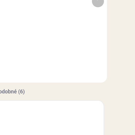
produkt
4,50 €
Do košíka
ných
ex
Balenie lístkov určených, ako
s
dekorácia na tortu. Lístky sú
m
vyrobené z modelovacej hmoty
Smartflex Velvet. Dĺžka: 3 cm.
Farba: zelená.
odobné (6)