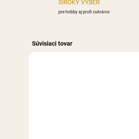
ŠIROKÝ VÝBER
pre hobby aj profi cukrárov
Súvisiaci tovar
AKCIA
AKCIA
REÁLNA FOTKA
REÁLN
RUČNÁ VÝROBA
RUČNÁ
FÉROVÁ CENA
FÉROV
NA SKLADE
Ruže malé G - 10 ks
Kvi
8 €
6,