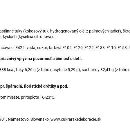
 rastlinné tuky (kokosový tuk, hydrogenovaný olej z palmových jadier), š
 kyslosti (kyselina citrónová).
lhčovalo: E422, voda, cukor, farbivá E102, E129, E122, E133, E110, E153,
iaznivý vplyv na pozornosť a činnosť u detí.
8 kcal, tuky 6,26 g (z toho nasýtené 5,29 g), sacharidy 82,41 g (z toho cu
. špáradlá, floristické drôtiky a pod.
m mieste, pri teplote 16-23°C.
2901, Námestovo, Slovensko, www.cukrarskedekoracie.sk