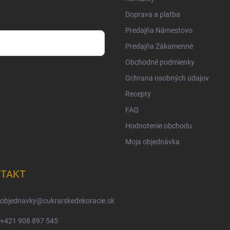
Doprava a platba
Predajňa Námestovo
Predajňa Zákamenné
Obchodné podmienky
osobných údajov
Ochrana osobných údajov
Recepty
FAQ
Hodnotenie obchodu
Moja objednávka
TAKT
objednavky
@
cukrarskedekoracie.sk
+421 908 897 545