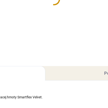
Do košíka
Do košíka
tky na tortu – vyrobené z
Balenie kvetov – ruží, vyrobe
elovacej hmoty Smartflex
z modelovacej hmoty Smartfl
vet.Zvýhodnené balenie
Velvet. Balenie obsahuje ruže 
huje kvety s rozmermi: 10 ks
rozmermi: 10 ks ruža – 3×5 c
 – 3,5 cm
(vxš). Farba: ružová.
emer).Farba: biela.
P
vacej hmoty Smartflex Velvet.