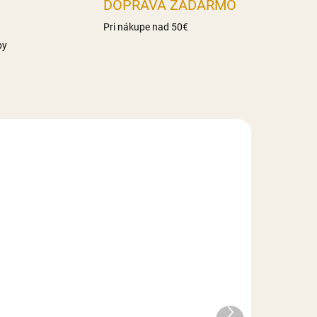
DOPRAVA ZADARMO
Pri nákupe nad 50€
by
AKCIA
REÁLNA FOTKA
RUČNÁ VÝROBA
FÉROVÁ CENA
LADE
NA SKLADE
Lístky k ružiam 3 cm - 50
ks
Ďalší