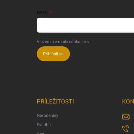
EMAIL
Vložením e-mailu súhlasíte s
podmienkami ochrany 
Prihlásiť sa
PRÍLEŽITOSTI
KON
Narodeniny
Svadba
Krst