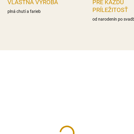
VLASTNÁ VÝROBA
PRE KAŽDÚ
PRÍLEŽITOSŤ
plná chutí a farieb
od narodenín po svad
AKCIA
A FOTKA
REÁLNA FOTKA
 VÝROBA
RUČNÁ VÝROBA
Á CENA
FÉROVÁ CENA
NA SKLADE
NA SK
etky 3,5 cm - 10 ks
Ruže veľké G - 10 ks
50 €
10,50 €