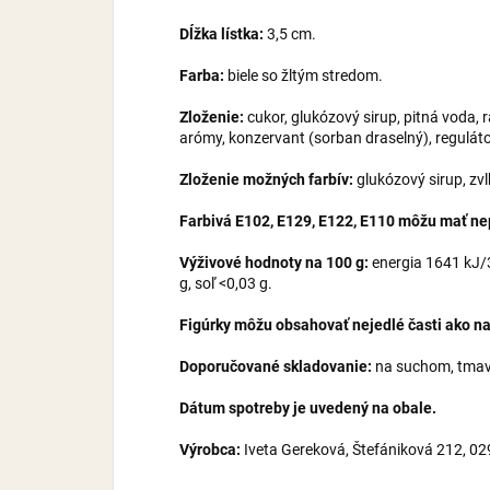
Dĺžka lístka:
3,5 cm.
Farba:
biele so žltým stredom.
Zloženie:
cukor, glukózový sirup, pitná voda,
arómy, konzervant (sorban draselný), regulátor
Zloženie možných farbív:
glukózový sirup, zv
Farbivá E102, E129, E122, E110 môžu mať nepr
Výživové hodnoty na 100 g:
energia 1641 kJ/38
g, soľ <0,03 g.
Figúrky môžu obsahovať nejedlé časti ako napr
Doporučované skladovanie:
na suchom, tmavo
Dátum spotreby je uvedený na obale.
Výrobca:
Iveta Gereková, Štefániková 212, 0