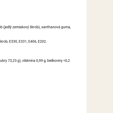
krob (jedlý zemiakový škrob), xanthanová guma,
 škrob, E330, E331, E406, E202.
kry 73,23 g), vláknina 0,99 g, bielkoviny <0,2