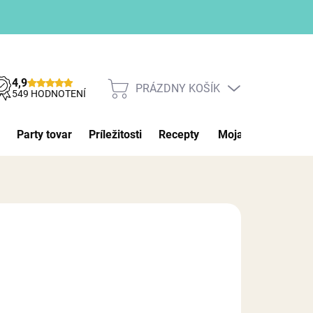
4,9
PRÁZDNY KOŠÍK
NÁKUPNÝ
549 HODNOTENÍ
KOŠÍK
Party tovar
Príležitosti
Recepty
Moja objednávka