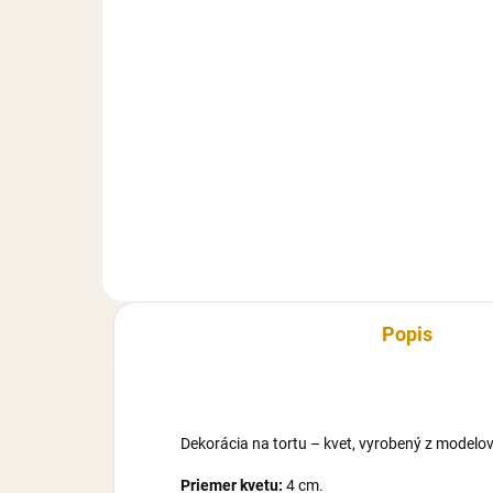
Do košíka
Balenie kvetov – ruží, vyrobených
Kvie
z modelovacej hmoty Smartflex
mod
Velvet. Balenie obsahuje ruže s
Vel
rozmermi: 10 ks ruža – 3×4 cm
obsa
(vxš). Farba: biela s ružovým
kvet
stredom.
(pri
Popis
Dekorácia na tortu – kvet, vyrobený z modelo
Priemer kvetu:
4 cm.