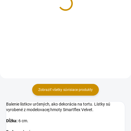
Do košíka
Do košíka
Dekorácia na tortu – ľalia,
Dekorácia na tortu – vyrobená z
vyrobená z modelovacej
modelovacej hmoty Smartflex
hmoty.Balenie obsahuje ľalie s
Velvet. Balenie obsahuje
rozmermi: 5 ks - 4,5 cm
zvončeky s rozmermi: 3 ks – 4,5
(priemer).Farba: biela perleťová s
cm (priemer). Farba: modrá.
modrými piestikami.
Zobraziť všetky súvisiace produkty
Balenie lístkov určených, ako dekorácia na tortu. Lístky sú
vyrobené z modelovacej hmoty Smartflex Velvet.
Dĺžka:
6 cm.