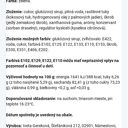
Farba:
zelená.
Zloženie:
cukor, glukózový sirup, pitná voda, rastlinné tuky
(kokosový tuk, hydrogenovaný olej z palmových jadier), škrob
(jedlý zemiakový škrob), xanthanová guma, arómy, konzervant
(sorban draselný), regulátor kyslosti (kyselina citrónová).
Zloženie možných farbív:
glukózový sirup, zvlhčovalo: E422,
voda, cukor, farbivá E102, E129, E122, E133, E110, E153, škrob,
E330, E331, E406, E202.
Farbivá E102, E129, E122, E110 môžu mať nepriaznivý vplyv na
pozornosť a činnosť u detí.
Výživové hodnoty na 100 g:
energia 1641 kJ/388 kcal, tuky 6,26
g (z toho nasýtené 5,29 g), sacharidy 82,41 g (z toho cukry 73,23
g), vláknina 0,99 g, bielkoviny <0,2 g, soľ <0,03 g.
Doporučované skladovanie:
na suchom, tmavom mieste, pri
teplote 16-23°C.
Dátum spotreby je uvedený na obale.
Výrobca:
Iveta Gereková, Štefániková 212, 02901, Námestovo,