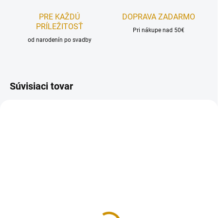
PRE KAŽDÚ
DOPRAVA ZADARMO
PRÍLEŽITOSŤ
Pri nákupe nad 50€
od narodenín po svadby
Súvisiaci tovar
REÁLNA FOTKA
REÁLNA FOTKA
RUČNÁ VÝROBA
RUČNÁ VÝROBA
NA SKLADE
NA SKLADE
Ľalia 4,5 cm - 5 ks
Zvončeky 4,5 cm - 3 ks
4 €
3 €