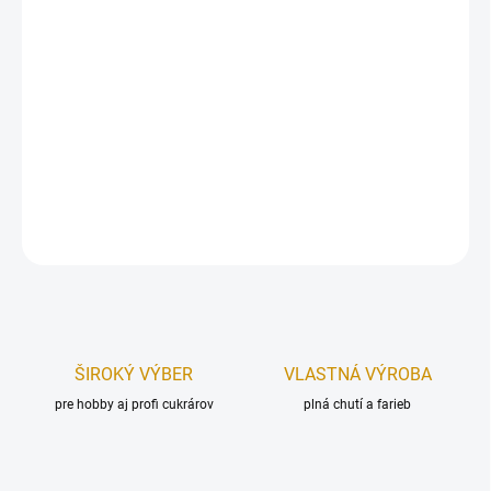
Balenie lístkov určených, ako dekorácia na tortu. Lístky sú
vyrobené z modelovacej hmoty Smartflex Velvet.
Dĺžka:
6 cm.
Farba:
zelená.
DETAILNÉ INFORMÁCIE
OPÝTAŤ SA
STRÁŽIŤ
ŠIROKÝ VÝBER
VLASTNÁ VÝROBA
pre hobby aj profi cukrárov
plná chutí a farieb