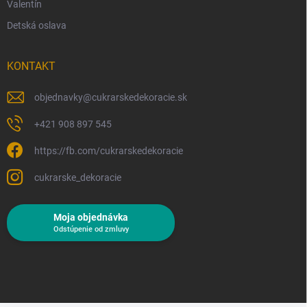
Valentín
Detská oslava
KONTAKT
objednavky
@
cukrarskedekoracie.sk
+421 908 897 545
https://fb.com/cukrarskedekoracie
cukrarske_dekoracie
Moja objednávka
Odstúpenie od zmluvy