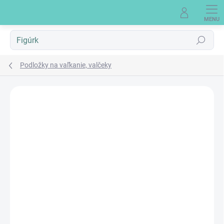
Prejsť
na
obsah
Hľadať
Podložky na vaľkanie, valčeky
Neohodnotené
Podrobnosti hodnotenia