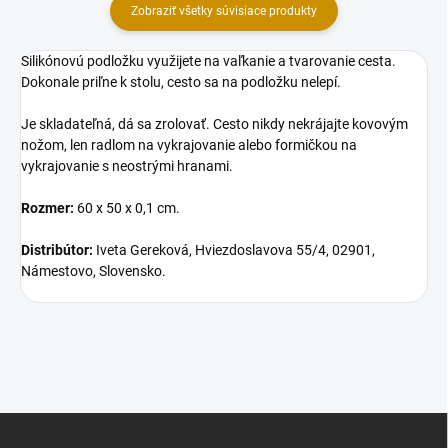
Zobraziť všetky súvisiace produkty
Silikónovú podložku využijete na vaľkanie a tvarovanie cesta.
Dokonale priľne k stolu, cesto sa na podložku nelepí.
Je skladateľná, dá sa zrolovať. Cesto nikdy nekrájajte kovovým
nožom, len radlom na vykrajovanie alebo formičkou na
vykrajovanie s neostrými hranami.
Rozmer:
60 x 50 x 0,1 cm.
Distribútor:
Iveta Gereková, Hviezdoslavova 55/4, 02901,
Námestovo, Slovensko.
Z
á