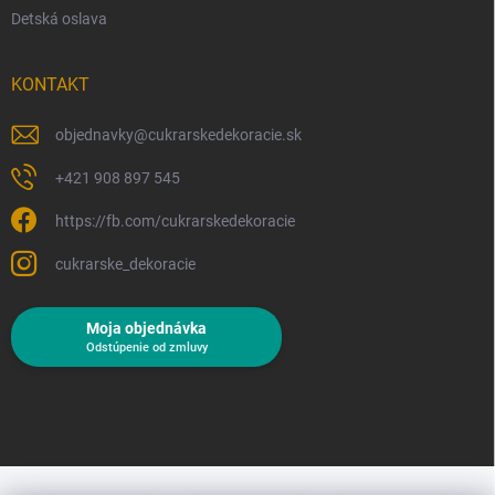
Detská oslava
KONTAKT
objednavky
@
cukrarskedekoracie.sk
+421 908 897 545
https://fb.com/cukrarskedekoracie
cukrarske_dekoracie
Moja objednávka
Odstúpenie od zmluvy