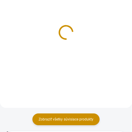
NA SKLADE
NA SKLADE
Smartflex Velvet
Cukrárska hmota K2 - 1
oranžový - 250 g
kg
3,50 €
8,90 €
Do košíka
Do košíka
Cukrárska dekoratívna hmota s
Biela poťahovacia hmota na tortu
príchuťou vanilky.Extra pružná
s mandľovou príchuťou. Pružná
hmota s vynikajúcimi
hmota s vynikajúcimi
vlastnosťami (nelepí sa, rýchlo si
vlastnosťami (nelepí sa, rýchlo si
drží tvar), vhodná najmä na
drží tvar). Hmotnosť: 1 kg.
poťahovanie tort a modelovanie...
Zobraziť všetky súvisiace produkty