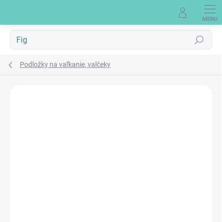
Prejsť
na
obsah
Hľadať
Podložky na vaľkanie, valčeky
Neohodnotené
Podrobnosti hodnotenia