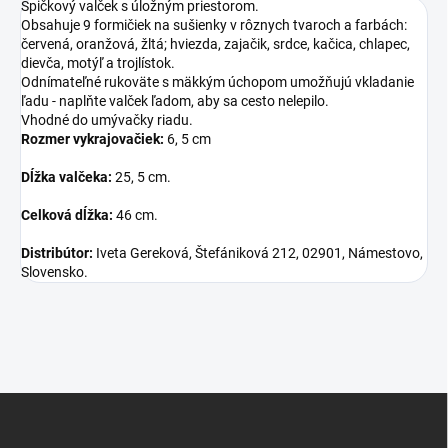
Špičkový valček s úložným priestorom.
Obsahuje 9 formičiek na sušienky v rôznych tvaroch a farbách:
červená, oranžová, žltá; hviezda, zajačik, srdce, kačica, chlapec,
dievča, motýľ a trojlístok.
Odnímateľné rukoväte s mäkkým úchopom umožňujú vkladanie
ľadu - naplňte valček ľadom, aby sa cesto nelepilo.
Vhodné do umývačky riadu.
Rozmer vykrajovačiek:
6, 5 cm
Dĺžka valčeka:
25, 5 cm.
Celková dĺžka:
46 cm.
Distribútor:
Iveta Gereková, Štefániková 212, 02901, Námestovo,
Slovensko.
Z
á
p