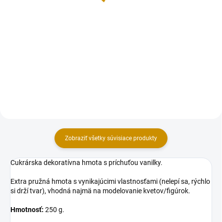
Do košíka
Orezávací skalpel na jemné
orezávanie cukrárskej hmoty. Na
Náhradné čepele určené ako
skalpely je možné vymieňať
výmena do skalpela. Balenie
čepele. Cena je uvedená za 1 ks.
obsahuje: 10 ks.
Zobraziť všetky súvisiace produkty
Cukrárska dekoratívna hmota s príchuťou vanilky.
Extra pružná hmota s vynikajúcimi vlastnosťami (nelepí sa, rýchlo
si drží tvar), vhodná najmä na modelovanie kvetov/figúrok.
Hmotnosť:
250 g.