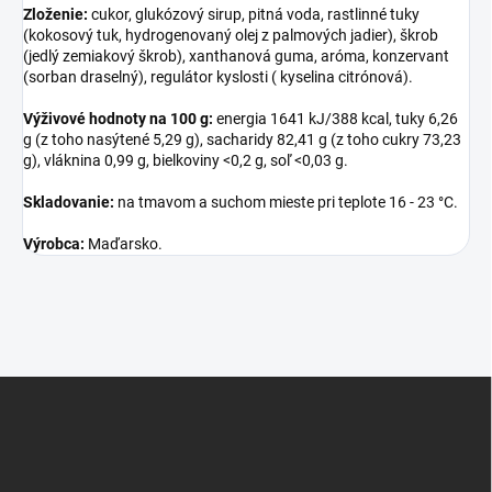
Zloženie:
cukor, glukózový sirup, pitná voda, rastlinné tuky
(kokosový tuk, hydrogenovaný olej z palmových jadier), škrob
(jedlý zemiakový škrob), xanthanová guma, aróma, konzervant
(sorban draselný), regulátor kyslosti ( kyselina citrónová).
Výživové hodnoty na 100 g:
energia 1641 kJ/388 kcal, tuky 6,26
g (z toho nasýtené 5,29 g), sacharidy 82,41 g (z toho cukry 73,23
g), vláknina 0,99 g, bielkoviny <0,2 g, soľ <0,03 g.
Skladovanie:
na tmavom a suchom mieste pri teplote 16 - 23 °C.
Výrobca:
Maďarsko.
Z
á
p
ä
t