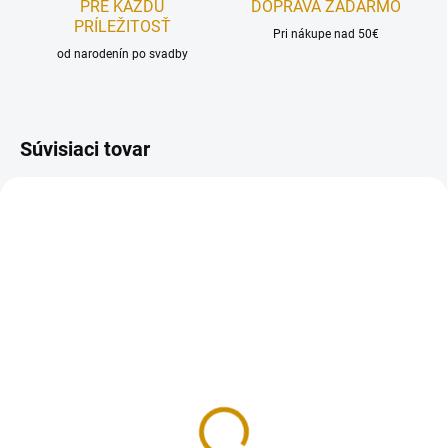
PRE KAŽDÚ
DOPRAVA ZADARMO
PRÍLEŽITOSŤ
Pri nákupe nad 50€
od narodenín po svadby
Súvisiaci tovar
NA SKLADE
NA SKLADE
Orezávací skalpel
Náhradné čepele k
skalpelu -10 ks
3,50 €
5,50 €
Do košíka