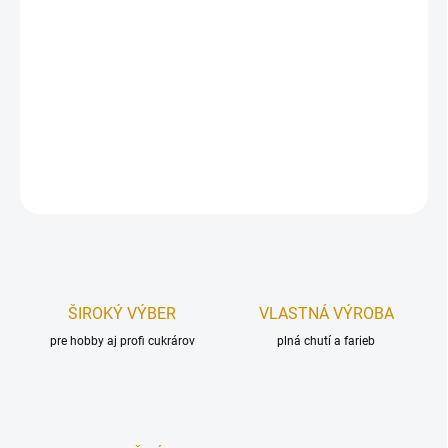
Cukrárska dekoratívna hmota s príchuťou vanilky.
Extra pružná hmota s vynikajúcimi vlastnosťami (nelepí sa, rýchlo
si drží tvar), vhodná najmä na modelovanie kvetov/figúrok.
Hmotnosť:
250 g.
DETAILNÉ INFORMÁCIE
OPÝTAŤ SA
STRÁŽIŤ
ŠIROKÝ VÝBER
VLASTNÁ VÝROBA
pre hobby aj profi cukrárov
plná chutí a farieb