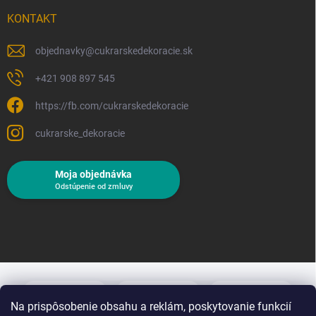
KONTAKT
objednavky
@
cukrarskedekoracie.sk
+421 908 897 545
https://fb.com/cukrarskedekoracie
cukrarske_dekoracie
Moja objednávka
Odstúpenie od zmluvy
Na prispôsobenie obsahu a reklám, poskytovanie funkcií