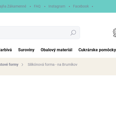
ajňa Zákamenné
FAQ
Instagram
Facebook
Hľadať
farbivá
Suroviny
Obalový materiál
Cukrárske pomôcky
stové formy
Silikónová forma - na Brumíkov
otenia
8 €
Jednotková
NA SKLADE
cena:
MÔŽEME DORUČIŤ DO:
10.8.2