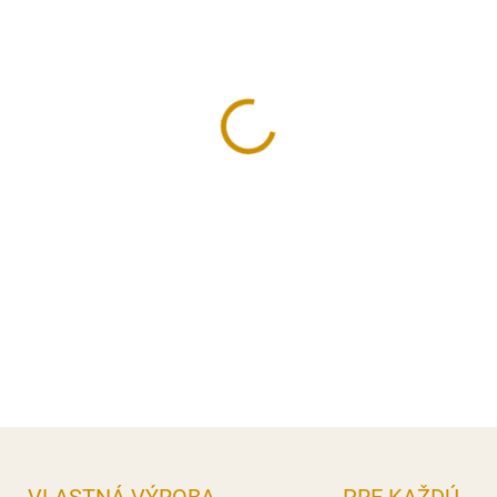
−
+
Silikónová forma na obľúben
naraz 6 kusov.
Vhodná do umývačky riadu.
Rozmer:
8x6,8 cm.
Rozmer formy:
29,5x17 cm.
DETAILNÉ INFORMÁCIE
OPÝTAŤ SA
STRÁŽIŤ