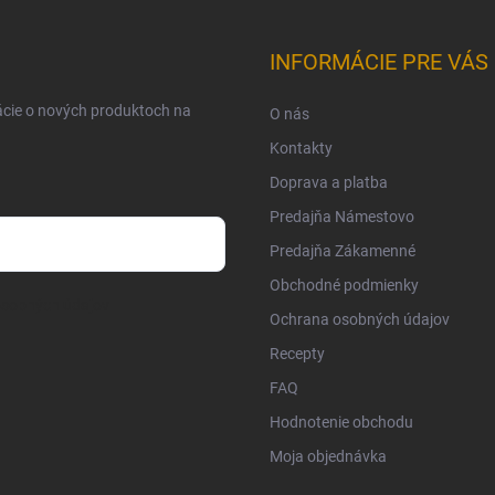
INFORMÁCIE PRE VÁS
ácie o nových produktoch na
O nás
Kontakty
Doprava a platba
Predajňa Námestovo
Predajňa Zákamenné
Obchodné podmienky
osobných údajov
Ochrana osobných údajov
Recepty
FAQ
Hodnotenie obchodu
Moja objednávka