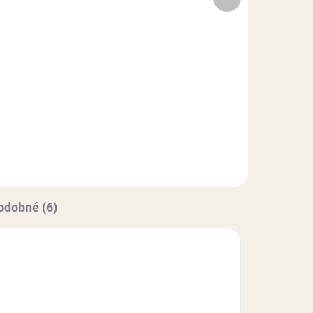
produkt
10,50 €
Do košíka
né
Sandra Velvet zmes s červenou
sa
farbou na výrobu liatych
u
hmôt.Veľkou prednosťou použitia
Sandry VELVET je jednoduchá
príprava korpusu. Vďaka svojej
špecifickej farbe sa hodí pre...
odobné (6)