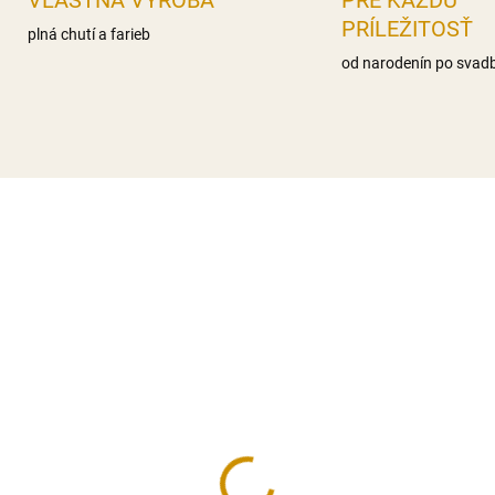
VLASTNÁ VÝROBA
PRE KAŽDÚ
PRÍLEŽITOSŤ
plná chutí a farieb
od narodenín po svad
KA
NA SKLADE
NA SK
ilinový cukor - 250 g
Salko - 397 g
50 €
2,60 €