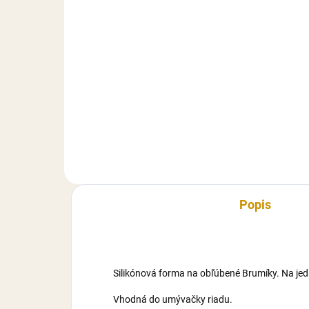
10 €
Do košíka
Trad
vaš
Kokos strúhaný a jemný vhodný
dez
na posyp a prípravu kokosových
slad
koláčov, zákuskov, a pod.
Ide
Hmotnosť: 1 kg
peč
Popis
Silikónová forma na obľúbené Brumíky. Na jed
Vhodná do umývačky riadu.