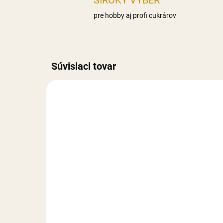
ŠIROKÝ VÝBER
pre hobby aj profi cukrárov
Súvisiaci tovar
NOVIN
NA SKLADE
Liana Kokos strúhaný – 1
Van
kg
1,