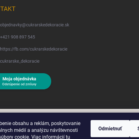
TAKT
objednavky
@
cukrarskedekoracie.sk
+421 908 897 545
https://fb.com/cukrarskedekoracie
cukrarske_dekoracie
Moja objednávka
Odstúpenie od zmluvy
benie obsahu a reklám, poskytovanie
Odmietnuť
álnych médií a analýzu návštevnosti
úbory cookie. Viac informácií
tu