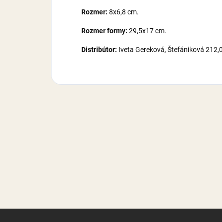
Rozmer:
8x6,8 cm.
Rozmer formy:
29,5x17 cm.
Distribútor:
Iveta Gereková, Štefániková 212,
Z