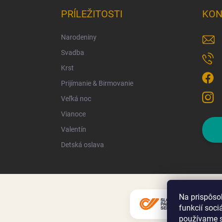
PRÍLEŽITOSTI
KON
Narodeniny
Svadba
Krst
Prijímanie & Birmovanie
Veľká noc
Vianoce
Valentín
Detská oslava
Na prispôso
funkcií soci
používame s