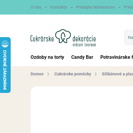
Prejsť
O nás
Kontakty
Predajňa Námestovo
Pred
na
obsah
Ozdoby na torty
Candy Bar
Potravinárske 
Domov
Cukrárske pomôcky
Silikónové a pla
Neohodnotené
Podrobnosti hodn