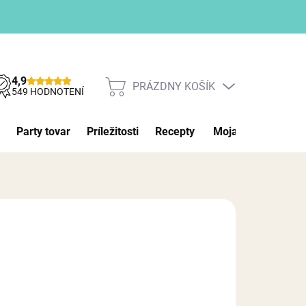
4,9
PRÁZDNY KOŠÍK
NÁKUPNÝ
549 HODNOTENÍ
KOŠÍK
Party tovar
Príležitosti
Recepty
Moja objednávka
026
MOŽNOSTI DORUČENIA