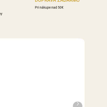
DOPRAVA ZADARMO
Pri nákupe nad 50€
by
LADE
NA SKLADE
Zmes Red Velvet Cake - 1
kg
Ďalší