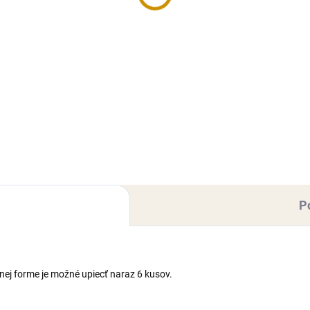
Do košíka
Do košíka
ičná zložka, ktorá dodá
Tatra Salko - zahustené slade
im koláčom, krémom a
mlieko s prídavkom
ertom nezabudnuteľnú, jemne
sacharózy.Využitie: Výborne 
kú arómu pravej vanilky.
hodí do kávy, čaju, na príprav
álny pomocník pri každom
všetkých sladkých ciest a ako
ení. Hmotnosť: 250 g
poleva na lesné
plody.Hmotnosť:...
P
nej forme je možné upiecť naraz 6 kusov.