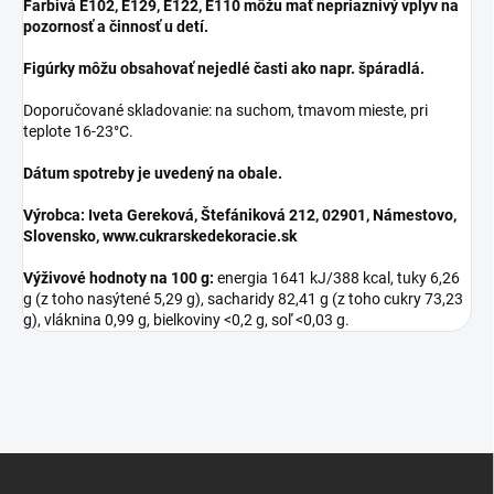
Farbivá E102, E129, E122, E110 môžu mať nepriaznivý vplyv na
pozornosť a činnosť u detí.
Figúrky môžu obsahovať nejedlé časti ako napr. špáradlá.
Doporučované skladovanie: na suchom, tmavom mieste, pri
teplote 16-23°C.
Dátum spotreby je uvedený na obale.
Výrobca: Iveta Gereková, Štefániková 212, 02901, Námestovo,
Slovensko, www.cukrarskedekoracie.sk
Výživové hodnoty na 100 g:
energia 1641 kJ/388 kcal, tuky 6,26
g (z toho nasýtené 5,29 g), sacharidy 82,41 g (z toho cukry 73,23
g), vláknina 0,99 g, bielkoviny <0,2 g, soľ <0,03 g.
Z
á