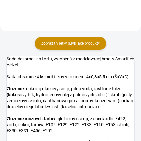
srdiečka: 1 cm.
Zobraziť všetky súvisiace produkty
Sada dekorácii na tortu, vyrobená z modelovacej hmoty Smartflex
Velvet.
Sada obsahuje 4 ks motýlikov v rozmere: 4x0,3x5,5 cm (ŠxVxD).
Zloženie:
cukor, glukózový sirup, pitná voda, rastlinné tuky
(kokosový tuk, hydrogénový olej z palmových jadier), škrob (jedlý
zemiakový škrob), xanthanová guma, arómy, konzervant (sorban
draselný),regulátor kyslosti (kyselina citrónová).
Zloženie možných farbív:
glukózový sirup, zvlhčovadlo: E422,
voda, cukor, farbivá E102, E129, E122, E133, E110, E153, škrob,
E330, E331, E406, E202.