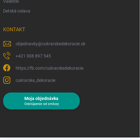
Valentín
Detská oslava
KONTAKT
objednavky
@
cukrarskedekoracie.sk
+421 908 897 545
https://fb.com/cukrarskedekoracie
cukrarske_dekoracie
Moja objednávka
Odstúpenie od zmluvy