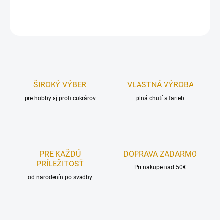
DETAILNÉ INFORMÁCIE
OPÝTAŤ SA
STRÁŽIŤ
ŠIROKÝ VÝBER
VLASTNÁ VÝROBA
pre hobby aj profi cukrárov
plná chutí a farieb
PRE KAŽDÚ
DOPRAVA ZADARMO
PRÍLEŽITOSŤ
Pri nákupe nad 50€
od narodenín po svadby