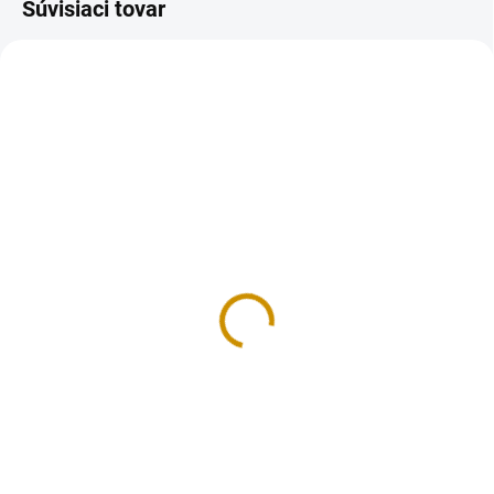
Súvisiaci tovar
NA SKLADE
MOMENTÁLNE NEDOSTUPNÉ
Srdiečka farebné - 20 g
Kvietky žlté - 30 g
2,40 €
1,80 €
Do košíka
Detail
Jedlá dekorácia určená na
Jedlá dekorácia určená na
zdobenie toriet, zákuskov,
zdobenie toriet, zákuskov,
muffiniek, zmrzlinových pohárov,
muffiniek, zmrzlinových pohárov,
krémov, alebo iných cukroviniek.
krémov, alebo iných cukroviniek.
Počet ks v balení: 20 g. Priemer
Hmotnosť: 30 g.