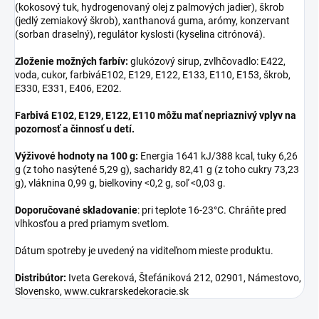
(kokosový tuk, hydrogenovaný olej z palmových jadier), škrob
(jedlý zemiakový škrob), xanthanová guma, arómy, konzervant
(sorban draselný), regulátor kyslosti (kyselina citrónová).
Zloženie možných farbív:
glukózový sirup, zvlhčovadlo: E422,
voda, cukor, farbiváE102, E129, E122, E133, E110, E153, škrob,
E330, E331, E406, E202.
Farbivá E102, E129, E122, E110 môžu mať nepriaznivý vplyv na
pozornosť a činnosť u detí.
Výživové hodnoty na 100 g:
Energia 1641 kJ/388 kcal, tuky 6,26
g (z toho nasýtené 5,29 g), sacharidy 82,41 g (z toho cukry 73,23
g), vláknina 0,99 g, bielkoviny <0,2 g, soľ <0,03 g.
Doporučované skladovanie
: pri teplote 16-23°C. Chráňte pred
vlhkosťou a pred priamym svetlom.
Dátum spotreby je uvedený na viditeľnom mieste produktu.
Distribútor:
Iveta Gereková, Štefániková 212, 02901, Námestovo,
Slovensko, www.cukrarskedekoracie.sk