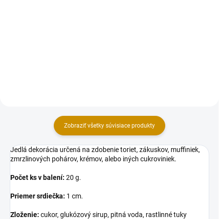
Sada dekorácií na tortu, vyrobená
Dekorácia na tortu, vyrobená z
z modelovacej hmoty Smartflex
modelovacej hmoty Smartflex
Velvet. Figúrky na objednávku
Velvet. Figúrky na objednávku
vyhotovujeme s dlhšou dodacou
vyhotovujeme s dlhšou dodacou
dobou 10-14 pracovných dní
dobou 10-14 pracovných dní
(dovoľujeme si Vás...
(dovoľujeme si Vás upozorniť...
Zobraziť všetky súvisiace produkty
Jedlá dekorácia určená na zdobenie toriet, zákuskov, muffiniek,
zmrzlinových pohárov, krémov, alebo iných cukroviniek.
Počet ks v balení:
20 g.
Priemer srdiečka:
1 cm.
Zloženie:
cukor, glukózový sirup, pitná voda, rastlinné tuky