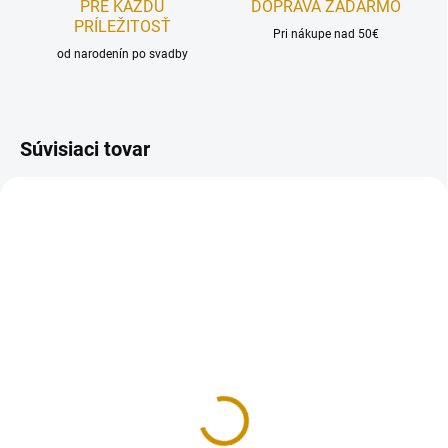
PRE KAŽDÚ
DOPRAVA ZADARMO
PRÍLEŽITOSŤ
Pri nákupe nad 50€
od narodenín po svadby
Súvisiaci tovar
REÁLNA FOTKA
REÁLNA FOTKA
RUČNÁ VÝROBA
RUČNÁ VÝROBA
NA OBJEDNÁVKU
NA OBJEDNÁVKU
NA OBJEDNÁVKU DO 10-12 DNÍ
NA OBJEDNÁVKU DO 10-12 DNÍ
Ping pong - sada
Na farme - sada
25 €
20 €
Do košíka
Do košíka