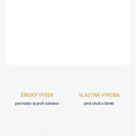
Jedlá dekorácia určená na zdobenie toriet, zákuskov, muffiniek,
zmrzlinových pohárov, krémov, alebo iných cukroviniek.
Počet ks v balení:
20 g.
Priemer srdiečka:
1 cm.
DETAILNÉ INFORMÁCIE
OPÝTAŤ SA
STRÁŽIŤ
ŠIROKÝ VÝBER
VLASTNÁ VÝROBA
pre hobby aj profi cukrárov
plná chutí a farieb