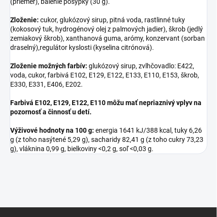
(priemer), balenie posýpky (30 g).
Zloženie:
cukor, glukózový sirup, pitná voda, rastlinné tuky
(kokosový tuk, hydrogénový olej z palmových jadier), škrob (jedlý
zemiakový škrob), xanthanová guma, arómy, konzervant (sorban
draselný),regulátor kyslosti (kyselina citrónová).
Zloženie možných farbív:
glukózový sirup, zvlhčovadlo: E422,
voda, cukor, farbivá E102, E129, E122, E133, E110, E153, škrob,
E330, E331, E406, E202.
Farbivá E102, E129, E122, E110 môžu mať nepriaznivý vplyv na
pozornosť a činnosť u detí.
Výživové hodnoty na 100 g:
energia 1641 kJ/388 kcal, tuky 6,26
g (z toho nasýtené 5,29 g), sacharidy 82,41 g (z toho cukry 73,23
g), vláknina 0,99 g, bielkoviny <0,2 g, soľ <0,03 g.
Z