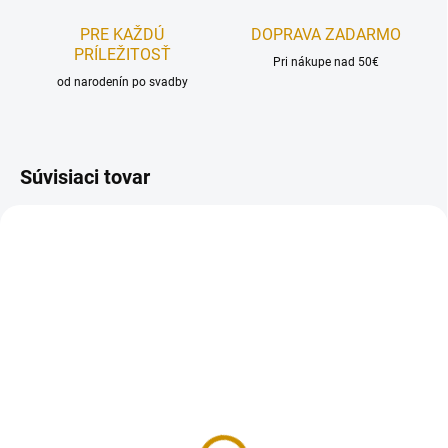
PRE KAŽDÚ
DOPRAVA ZADARMO
PRÍLEŽITOSŤ
Pri nákupe nad 50€
od narodenín po svadby
Súvisiaci tovar
MOMENTÁLNE NEDOSTUPNÉ
NA SKLADE
Čokoládový posyp – 80 g
Čoko chrumkavé guličky
- 25 g
2 €