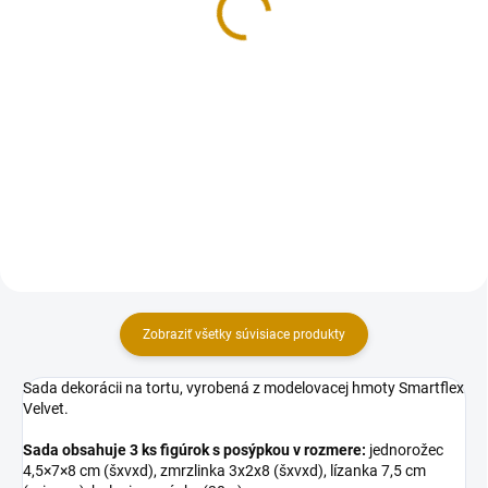
1,50 €
Detail
Do košíka
Jedlá dekorácia určená na
zdobenie toriet, zákuskov,
Chrumkavé guličky v tmavej
muffiniek, zmrzlinových pohárov,
čokoláde. Určené na zdobenie
krémov, alebo iných cukroviniek.
dezertov, krémov a pod.
Hmotnosť: 80 g.
Hmotnosť: 25 g.
Zobraziť všetky súvisiace produkty
Sada dekorácii na tortu, vyrobená z modelovacej hmoty Smartflex
Velvet.
Sada obsahuje 3 ks figúrok s posýpkou v rozmere:
jednorožec
4,5×7×8 cm (šxvxd), zmrzlinka 3x2x8 (šxvxd), lízanka 7,5 cm