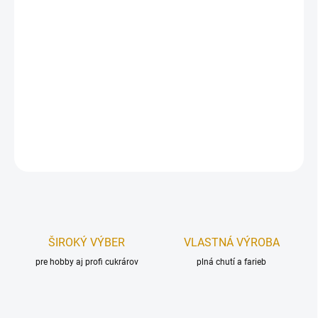
Sada dekorácii na tortu, vyrobená z modelovacej hmoty Smartflex
Velvet.
Sada obsahuje 3 ks figúrok s posýpkou v rozmere:
jednorožec
4,5×7×8 cm (šxvxd), zmrzlinka 3x2x8 (šxvxd), lízanka 7,5 cm
(priemer), balenie posýpky (30 g).
DETAILNÉ INFORMÁCIE
OPÝTAŤ SA
STRÁŽIŤ
ŠIROKÝ VÝBER
VLASTNÁ VÝROBA
pre hobby aj profi cukrárov
plná chutí a farieb