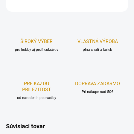
OPÝTAŤ SA
STRÁŽIŤ
ŠIROKÝ VÝBER
VLASTNÁ VÝROBA
pre hobby aj profi cukrárov
plná chutí a farieb
PRE KAŽDÚ
DOPRAVA ZADARMO
PRÍLEŽITOSŤ
Pri nákupe nad 50€
od narodenín po svadby
Súvisiaci tovar