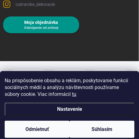
cukrarske_dekoracie
Moja objednávka
Odstúpenie od zmluvy
Na prispôsobenie obsahu a reklám, poskytovanie funkcií
sociálnych médií a analýzu návštevnosti používame
súbory cookie. Viac informácií
tu
Nastavenie
Copyright 2026
Cukrárske dekorácie
. Všetky práva vyhradené.
Upraviť
nastavenie cookies
Odmietnuť
Súhlasím
Vytvoril Shoptet