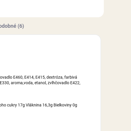
maltrodexín, zvlhčovadlo E422,
2,
cukor, voda,...
odobné (6)
ovadlo E460, E414, E415, dextróza, farbivá
 E330, aroma,voda, etanol, zvlhčovadlo E422,
oho cukry 17g Vláknina 16,3g Bielkoviny 0g