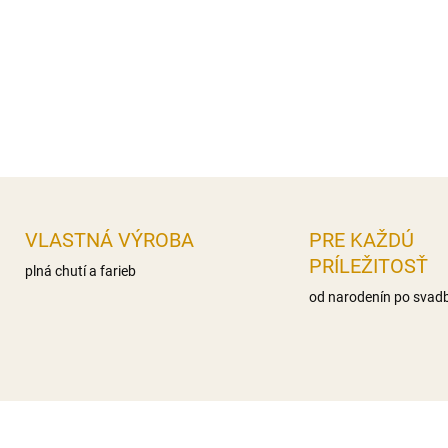
nas.mastné kyseliny 0g,, Sac
Bielkoviny 0g Soľ 0,1g
Distribútor: Iveta Gereková, 
DETAILNÉ INFORMÁCIE
OPÝTAŤ SA
STRÁŽIŤ
VLASTNÁ VÝROBA
PRE KAŽDÚ
PRÍLEŽITOSŤ
plná chutí a farieb
od narodenín po svad