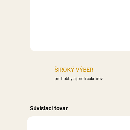
ŠIROKÝ VÝBER
pre hobby aj profi cukrárov
Súvisiaci tovar