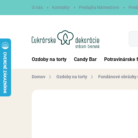
Prejsť
O nás
Kontakty
Predajňa Námestovo
Pred
na
obsah
Ozdoby na torty
Candy Bar
Potravinárske 
Domov
Ozdoby na torty
Fondánové obrázky 
Neohodnotené
Podrobnosti hodn