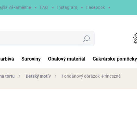
ajňa Zákamenné
FAQ
Instagram
Facebook
Hľadať
farbivá
Suroviny
Obalový materiál
Cukrárske pomôcky
na tortu
Detský motív
Fondánový obrázok -Princezné
otenia
6,90 €
Jednotková
NA SKLADE
cena:
MÔŽEME DORUČIŤ DO:
7.8.20