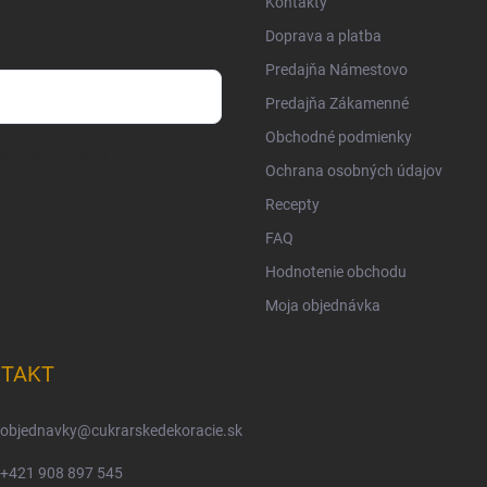
Kontakty
Doprava a platba
Predajňa Námestovo
Predajňa Zákamenné
Obchodné podmienky
osobných údajov
Ochrana osobných údajov
Recepty
FAQ
Hodnotenie obchodu
Moja objednávka
TAKT
objednavky
@
cukrarskedekoracie.sk
+421 908 897 545