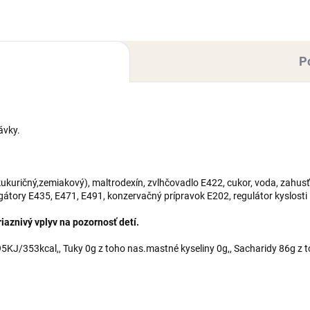
trodexín, zvlhčovadlo E422,
(kukuričný,zemiakový),
or, voda, zahusťovadlo
maltrodexín, zvlhčovadlo E42
,...
cukor,...
P
ávky.
kuričný,zemiakový), maltrodexín, zvlhčovadlo E422, cukor, voda, zahusť
lgátory E435, E471, E491, konzervačný prípravok E202, regulátor kyslosti
aznivý vplyv na pozornosť detí.
KJ/353kcal,, Tuky 0g z toho nas.mastné kyseliny 0g,, Sacharidy 86g z t