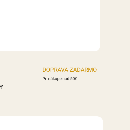
haridy 86g z toho cukry 17g Vláknina 16,3g
Slovensko
DOPRAVA ZADARMO
Pri nákupe nad 50€
by