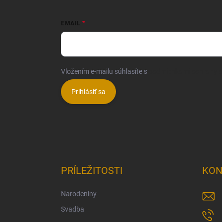
EMAIL
Vložením e-mailu súhlasíte s
podmienkami ochrany 
Prihlásiť sa
PRÍLEŽITOSTI
KON
Narodeniny
Svadba