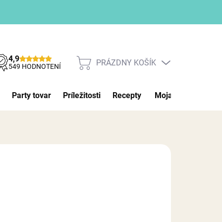
4,9
PRÁZDNY KOŠÍK
NÁKUPNÝ
549 HODNOTENÍ
KOŠÍK
Party tovar
Príležitosti
Recepty
Moja objednávka
26
MOŽNOSTI DORUČENIA