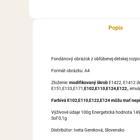
maltrodexín, zvlhčovadlo E422,
mal
cukor,...
cuk
E460
Popis
Fondánový obrázok z obľúbenej detskej rozpr
Formát obrázku: A4
Zloženie:
modifikovaný škrob
E1422, E1412 (ku
E151,E133,E171,
E102,E110,E124,E122
,, emu
Farbivá E102,E110,E122,E124 môžu mať nepri
Výživové údaje 100g Energetická hodnota 1495
Soľ 0,1g
Distribútor: Iveta Gereková, Slovensko