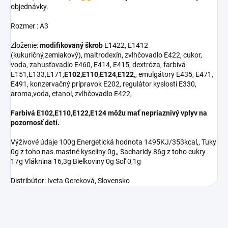
objednávky.
Rozmer : A3
Zloženie:
modifikovaný škrob
E1422, E1412
(kukuričný,zemiakový), maltrodexín, zvlhčovadlo E422, cukor,
voda, zahusťovadlo E460, E414, E415, dextróza, farbivá
E151,E133,E171,
E102,E110,E124,E122
,, emulgátory E435, E471,
E491, konzervačný prípravok E202, regulátor kyslosti E330,
aroma,voda, etanol, zvlhčovadlo E422,
Farbivá E102,E110,E122,E124 môžu mať nepriaznivý vplyv na
pozornosť detí.
Výživové údaje 100g Energetická hodnota 1495KJ/353kcal,, Tuky
0g z toho nas.mastné kyseliny 0g,, Sacharidy 86g z toho cukry
17g Vláknina 16,3g Bielkoviny 0g Soľ 0,1g
Distribútor: Iveta Gereková, Slovensko