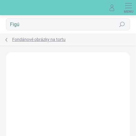
Prejsť
na
obsah
Hľadať
Fondánové obrázky na tortu
Neohodnotené
Podrobnosti hodnotenia