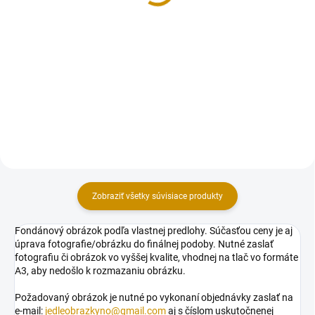
Glycerín je všestranná prísada
Číre lepidlo na lepenie marcipánu
využívaná v cukrárstve aj
alebo fondánu. Užitočné pri
potravinárstve. Slúži najmä ako
modelovaní či nalepovaní ozdôb
zvlhčovadlo a zmäkčovadlo –
na poťahovanú tortu. Aplikácia
udržuje cukrovinky a poťahovú
štetcom alebo špáradlom.
hmotu vláčnu, zabraňuje...
Hmotnosť: 50 g.
Zobraziť všetky súvisiace produkty
Fondánový obrázok podľa vlastnej predlohy. Súčasťou ceny je aj
úprava fotografie/obrázku do finálnej podoby. Nutné zaslať
fotografiu či obrázok vo vyššej kvalite, vhodnej na tlač vo formáte
A3, aby nedošlo k rozmazaniu obrázku.
Požadovaný obrázok je nutné po vykonaní objednávky zaslať na
e-mail:
jedleobrazkyno@gmail.com
aj s číslom uskutočnenej