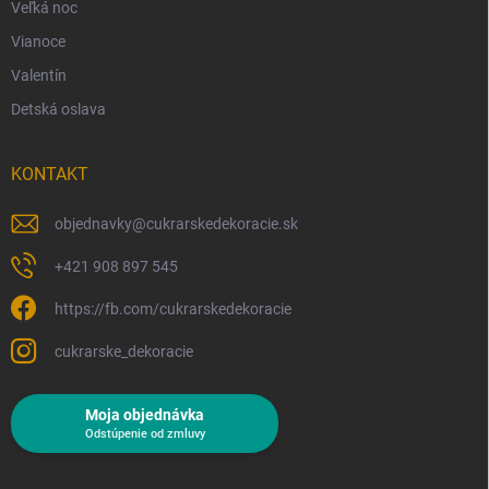
Veľká noc
Vianoce
Valentín
Detská oslava
KONTAKT
objednavky
@
cukrarskedekoracie.sk
+421 908 897 545
https://fb.com/cukrarskedekoracie
cukrarske_dekoracie
Moja objednávka
Odstúpenie od zmluvy