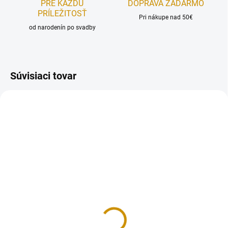
PRE KAŽDÚ
DOPRAVA ZADARMO
PRÍLEŽITOSŤ
Pri nákupe nad 50€
od narodenín po svadby
Súvisiaci tovar
MOMENTÁLNE NEDOSTUPNÉ
NA SKLADE
Glycerín - 120 g
Jedlé lepidlo - 50 g
6,50 €
5 €
Do košíka
Do košíka