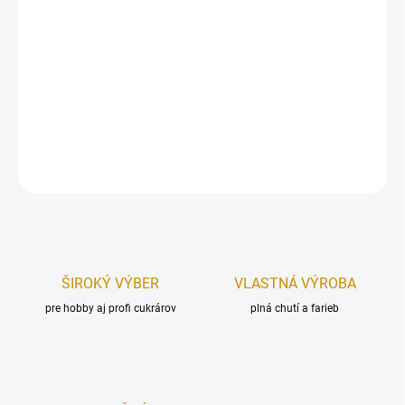
Výživové údaje 100g Energetická hodnota 1495KJ/353kcal,, Tuky
0g z toho nas.mastné kyseliny 0g,, Sacharidy 86g z toho cukry
17g Vláknina 16,3g Bielkoviny 0g Soľ 0,1g
Distribútor: Iveta Gereková, Slovensko
DETAILNÉ INFORMÁCIE
OPÝTAŤ SA
STRÁŽIŤ
ŠIROKÝ VÝBER
VLASTNÁ VÝROBA
pre hobby aj profi cukrárov
plná chutí a farieb