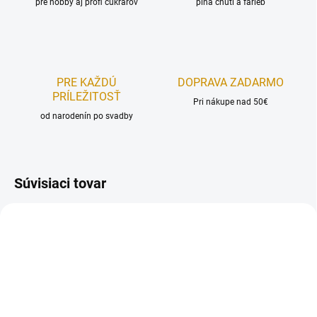
pre hobby aj profi cukrárov
plná chutí a farieb
PRE KAŽDÚ
DOPRAVA ZADARMO
PRÍLEŽITOSŤ
Pri nákupe nad 50€
od narodenín po svadby
Súvisiaci tovar