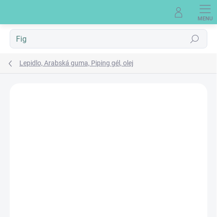
Prejsť
na
obsah
Hľadať
Lepidlo, Arabská guma, Piping gél, olej
Neohodnotené
Podrobnosti hodnotenia