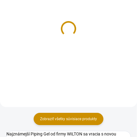
NA SKLADE
MOMENTÁLNE NEDOSTUPNÉ
Smartflex Velvet hnedý -
Smartflex Velvet zelený -
250 g
250 g
3,50 €
3,50 €
Do košíka
Detail
Cukrárska dekoratívna hmota s
Cukrárska dekoratívna hmota s
príchuťou vanilky. Extra pružná
príchuťou vanilky. Extra pružná
hmota s vynikajúcimi
hmota s vynikajúcimi
vlastnosťami (nelepí sa, rýchlo si
vlastnosťami (nelepí sa, rýchlo si
drží tvar), vhodná najmä na
drží tvar), vhodná najmä na
poťahovanie tort a modelovanie...
poťahovanie tort a modelovanie...
Zobraziť všetky súvisiace produkty
Najznámejší Piping Gel od firmy WILTON sa vracia s novou