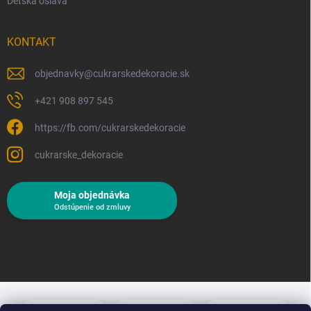
Detská oslava
KONTAKT
objednavky
@
cukrarskedekoracie.sk
+421 908 897 545
https://fb.com/cukrarskedekoracie
cukrarske_dekoracie
Moja objednávka
Odstúpenie od zmluvy