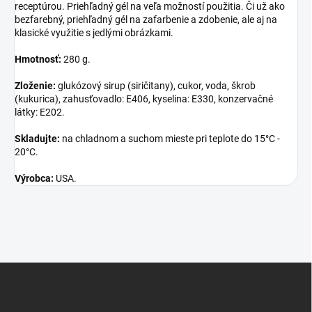
receptúrou. Priehľadný gél na veľa možností použitia. Či už ako
bezfarebný, priehľadný gél na zafarbenie a zdobenie, ale aj na
klasické využitie s jedlými obrázkami.
Hmotnosť:
280 g.
Zloženie:
glukózový sirup (siričitany), cukor, voda, škrob
(kukurica), zahusťovadlo: E406, kyselina: E330, konzervačné
látky: E202.
Skladujte:
na chladnom a suchom mieste pri teplote do 15°C -
20°C.
Výrobca:
USA.
Z
á
p