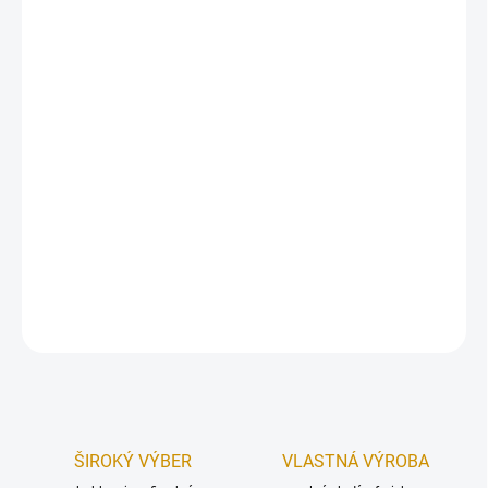
DORUČENIA
−
+
Pridať do košíka
Najznámejší Piping Gel od firmy WILTON sa vracia s novou
receptúrou. Priehľadný gél na veľa možností použitia. Či už ako
bezfarebný, priehľadný gél na zafarbenie a zdobenie, ale aj na
klasické využitie s jedlými obrázkami.
Hmotnosť:
280 g.
DETAILNÉ INFORMÁCIE
OPÝTAŤ SA
STRÁŽIŤ
ŠIROKÝ VÝBER
VLASTNÁ VÝROBA