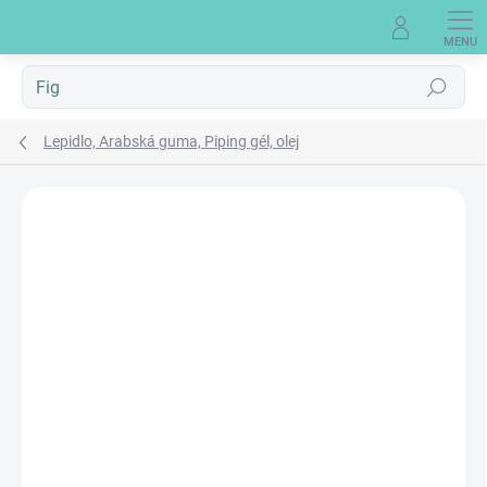
Prejsť
na
obsah
Hľadať
Lepidlo, Arabská guma, Piping gél, olej
Neohodnotené
Podrobnosti hodnotenia