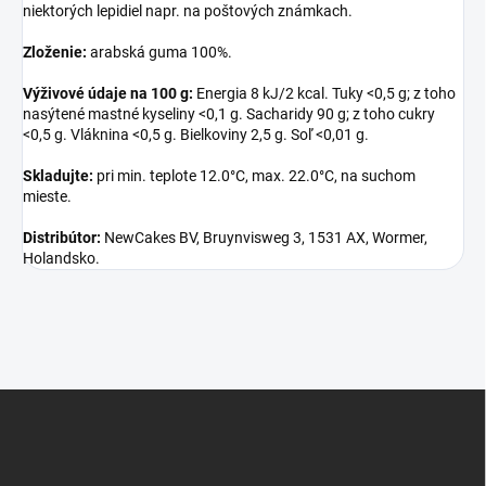
niektorých lepidiel napr. na poštových známkach.
Zloženie:
arabská guma 100%.
Výživové údaje na 100 g:
Energia 8 kJ/2 kcal. Tuky <0,5 g; z toho
nasýtené mastné kyseliny <0,1 g. Sacharidy 90 g; z toho cukry
<0,5 g. Vláknina <0,5 g. Bielkoviny 2,5 g. Soľ <0,01 g.
Skladujte:
pri min. teplote 12.0°C, max. 22.0°C, na suchom
mieste.
Distribútor:
NewCakes BV, Bruynvisweg 3, 1531 AX, Wormer,
Holandsko.
Z
á
p
ä