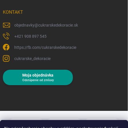
KONTAKT
objednavky
@
cukrarskedekoracie.sk
+421 908 897 545
https://fb.com/cukrarskedekoracie
cukrarske_dekoracie
Moja objednávka
Odstúpenie od zmluvy