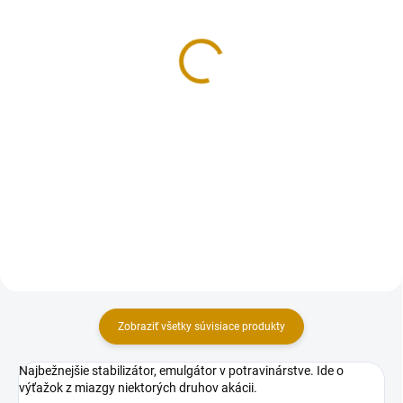
Smartflex Velvet ružový -
Smartflex Velvet čierny -
250 g
250 g
3,50 €
3,50 €
Do košíka
Do košíka
Cukrárska dekoratívna hmota s
Cukrárska dekoratívna hmota s
príchuťou vanilky. Extra pružná
príchuťou vanilky. Extra pružná
hmota s vynikajúcimi
hmota s vynikajúcimi
vlastnosťami (nelepí sa, rýchlo si
vlastnosťami (nelepí sa, rýchlo si
drží tvar), vhodná najmä na
drží tvar), vhodná najmä na
poťahovanie tort a modelovanie...
poťahovanie tort a modelovanie...
Zobraziť všetky súvisiace produkty
Najbežnejšie stabilizátor, emulgátor v potravinárstve. Ide o
výťažok z miazgy niektorých druhov akácii.