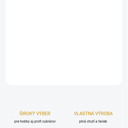
Najbežnejšie stabilizátor, emulgátor v potravinárstve. Ide o
výťažok z miazgy niektorých druhov akácii.
Využíva sa predovšetkým pri výrobe cukroviniek, pretože znižuje
tvorbu cukrových kryštálov a na povrchu spôsobuje hladký a
lesklý film. Má využitie aj pri výrobe cukrových poliev na pekárske
výrobky alebo u čokoládových výrobkov a v syroch. Ako
zahusťovadlo sa používa do želé, žuvačiek a rôznych poliev.
Hmotnosť:
50g.
DETAILNÉ INFORMÁCIE
OPÝTAŤ SA
STRÁŽIŤ
ŠIROKÝ VÝBER
VLASTNÁ VÝROBA
pre hobby aj profi cukrárov
plná chutí a farieb