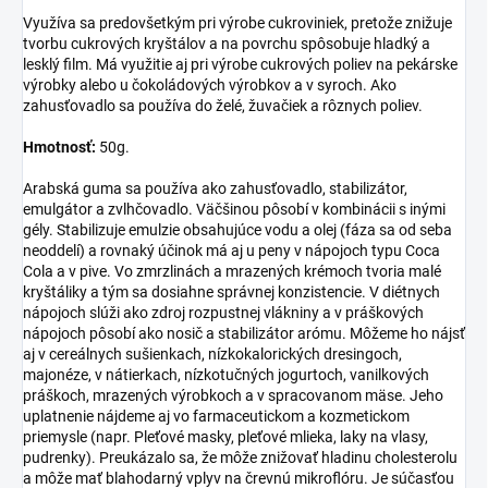
Využíva sa predovšetkým pri výrobe cukroviniek, pretože znižuje
tvorbu cukrových kryštálov a na povrchu spôsobuje hladký a
lesklý film. Má využitie aj pri výrobe cukrových poliev na pekárske
výrobky alebo u čokoládových výrobkov a v syroch. Ako
zahusťovadlo sa používa do želé, žuvačiek a rôznych poliev.
Hmotnosť:
50g.
Arabská guma sa používa ako zahusťovadlo, stabilizátor,
emulgátor a zvlhčovadlo. Väčšinou pôsobí v kombinácii s inými
gély. Stabilizuje emulzie obsahujúce vodu a olej (fáza sa od seba
neoddelí) a rovnaký účinok má aj u peny v nápojoch typu Coca
Cola a v pive. Vo zmrzlinách a mrazených krémoch tvoria malé
kryštáliky a tým sa dosiahne správnej konzistencie. V diétnych
nápojoch slúži ako zdroj rozpustnej vlákniny a v práškových
nápojoch pôsobí ako nosič a stabilizátor arómu. Môžeme ho nájsť
aj v cereálnych sušienkach, nízkokalorických dresingoch,
majonéze, v nátierkach, nízkotučných jogurtoch, vanilkových
práškoch, mrazených výrobkoch a v spracovanom mäse. Jeho
uplatnenie nájdeme aj vo farmaceutickom a kozmetickom
priemysle (napr. Pleťové masky, pleťové mlieka, laky na vlasy,
pudrenky). Preukázalo sa, že môže znižovať hladinu cholesterolu
a môže mať blahodarný vplyv na črevnú mikroflóru. Je súčasťou