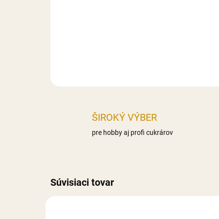
ŠIROKÝ VÝBER
pre hobby aj profi cukrárov
Súvisiaci tovar