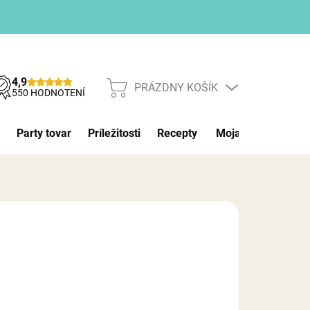
4,9
PRÁZDNY KOŠÍK
NÁKUPNÝ
550 HODNOTENÍ
KOŠÍK
Party tovar
Príležitosti
Recepty
Moja objednávka
026
MOŽNOSTI DORUČENIA