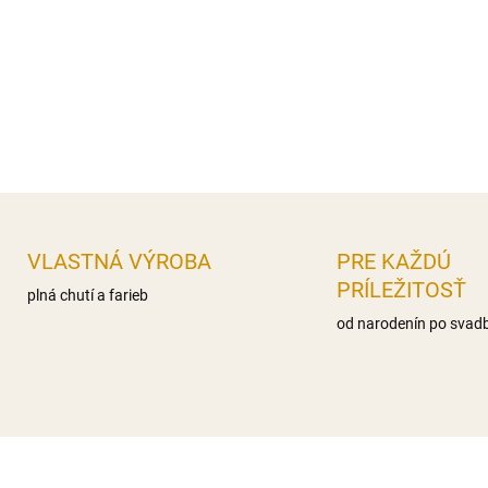
nas.mastné kyseliny 0g,, Sac
Bielkoviny 0g Soľ 0,1g
Distribútor: Iveta Gereková, 
DETAILNÉ INFORMÁCIE
OPÝTAŤ SA
STRÁŽIŤ
VLASTNÁ VÝROBA
PRE KAŽDÚ
PRÍLEŽITOSŤ
plná chutí a farieb
od narodenín po svad