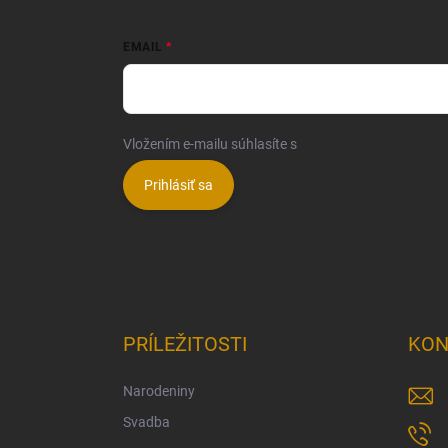
EMAIL
Vložením e-mailu súhlasíte s
podmienkami ochrany 
Prihlásiť sa
PRÍLEŽITOSTI
KON
Narodeniny
Svadba