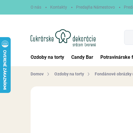
Prejsť
O nás
Kontakty
Predajňa Námestovo
Pred
na
obsah
Ozdoby na torty
Candy Bar
Potravinárske 
Domov
Ozdoby na torty
Fondánové obrázky 
Neohodnotené
Podrobnosti hodn