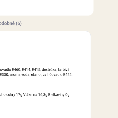
cukor, voda, zahusťovadlo
2,
E460,...
odobné (6)
ovadlo E460, E414, E415, dextróza, farbivá
 E330, aroma,voda, etanol, zvlhčovadlo E422,
oho cukry 17g Vláknina 16,3g Bielkoviny 0g