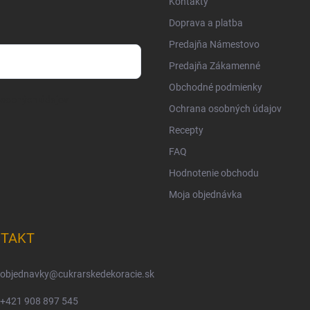
Kontakty
Doprava a platba
Predajňa Námestovo
Predajňa Zákamenné
Obchodné podmienky
osobných údajov
Ochrana osobných údajov
Recepty
FAQ
Hodnotenie obchodu
Moja objednávka
TAKT
objednavky
@
cukrarskedekoracie.sk
+421 908 897 545