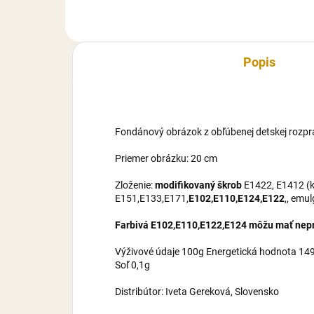
maltrodexín, zvlhčovadlo E422,
mal
cukor, voda,...
cuko
Popis
Fondánový obrázok z obľúbenej detskej rozpr
Priemer obrázku: 20 cm
Zloženie:
modifikovaný škrob
E1422, E1412 (ku
E151,E133,E171,
E102,E110,E124,E122
,, emu
Farbivá E102,E110,E122,E124 môžu mať nepri
Výživové údaje 100g Energetická hodnota 1495
Soľ 0,1g
Distribútor: Iveta Gereková, Slovensko