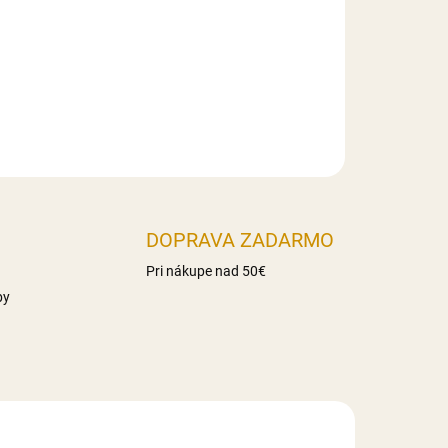
haridy 86g z toho cukry 17g Vláknina 16,3g
Slovensko
DOPRAVA ZADARMO
Pri nákupe nad 50€
by