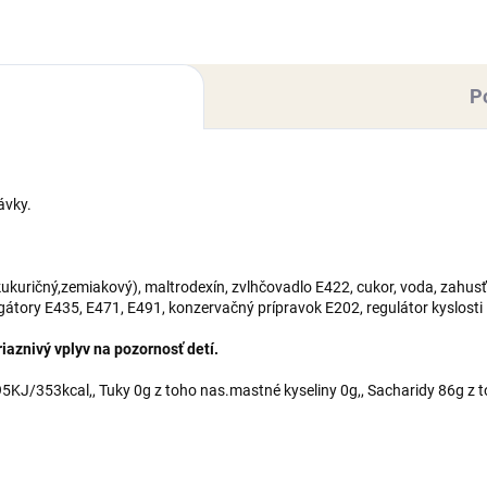
trodexín, zvlhčovadlo E422,
(kukuričný,zemiakový),
r, voda,...
maltrodexín, zvlhčovadlo E42
cukor,...
P
ávky.
kuričný,zemiakový), maltrodexín, zvlhčovadlo E422, cukor, voda, zahusť
lgátory E435, E471, E491, konzervačný prípravok E202, regulátor kyslosti
aznivý vplyv na pozornosť detí.
KJ/353kcal,, Tuky 0g z toho nas.mastné kyseliny 0g,, Sacharidy 86g z t