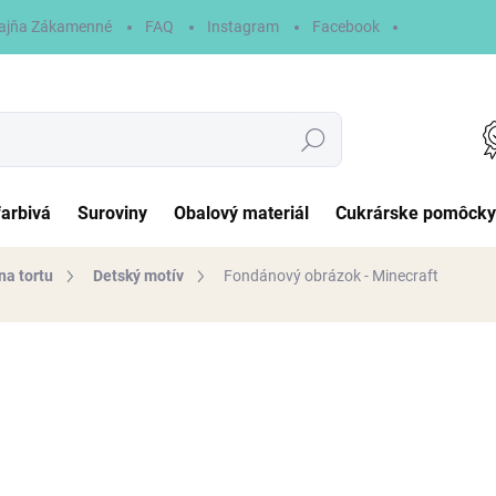
ajňa Zákamenné
FAQ
Instagram
Facebook
Hľadať
farbivá
Suroviny
Obalový materiál
Cukrárske pomôcky
na tortu
Detský motív
Fondánový obrázok - Minecraft
otenia
6,90 €
Jednotková
NA SKLADE
cena:
MÔŽEME DORUČIŤ DO:
11.8.2