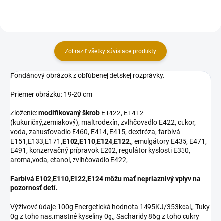
cukor, voda,...
Zobraziť všetky súvisiace produkty
Fondánový obrázok z obľúbenej detskej rozprávky.
Priemer obrázku: 19-20 cm
Zloženie:
modifikovaný škrob
E1422, E1412
(kukuričný,zemiakový), maltrodexín, zvlhčovadlo E422, cukor,
voda, zahusťovadlo E460, E414, E415, dextróza, farbivá
E151,E133,E171,
E102,E110,E124,E122
,, emulgátory E435, E471,
E491, konzervačný prípravok E202, regulátor kyslosti E330,
aroma,voda, etanol, zvlhčovadlo E422,
Farbivá E102,E110,E122,E124 môžu mať nepriaznivý vplyv na
pozornosť detí.
Výživové údaje 100g Energetická hodnota 1495KJ/353kcal,, Tuky
0g z toho nas.mastné kyseliny 0g,, Sacharidy 86g z toho cukry