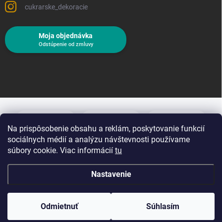
cukrarske_dekoracie
Moja objednávka
Odstúpenie od zmluvy
Na prispôsobenie obsahu a reklám, poskytovanie funkcií
sociálnych médií a analýzu návštevnosti používame
súbory cookie. Viac informácií
tu
Nastavenie
Copyright 2026
Cukrárske dekorácie
. Všetky práva vyhradené.
Upraviť
nastavenie cookies
Odmietnuť
Súhlasím
Vytvoril Shoptet