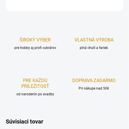
OPÝTAŤ SA
STRÁŽIŤ
ŠIROKÝ VÝBER
VLASTNÁ VÝROBA
pre hobby aj profi cukrárov
plná chutí a farieb
PRE KAŽDÚ
DOPRAVA ZADARMO
PRÍLEŽITOSŤ
Pri nákupe nad 50€
od narodenín po svadby
Súvisiaci tovar