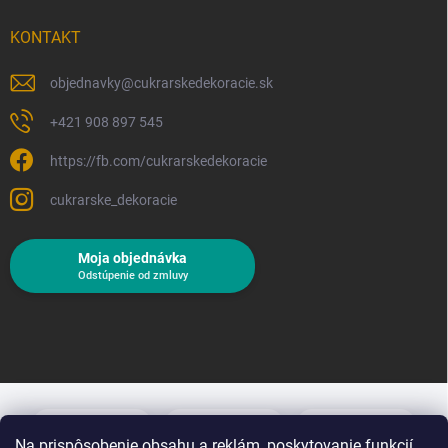
KONTAKT
objednavky
@
cukrarskedekoracie.sk
+421 908 897 545
https://fb.com/cukrarskedekoracie
cukrarske_dekoracie
Moja objednávka
Odstúpenie od zmluvy
Na prispôsobenie obsahu a reklám, poskytovanie funkcií