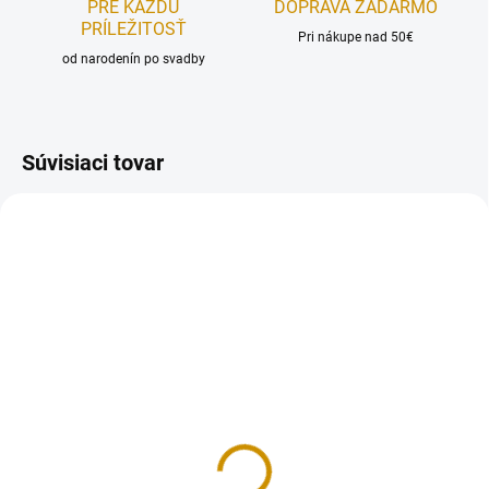
PRE KAŽDÚ
DOPRAVA ZADARMO
PRÍLEŽITOSŤ
Pri nákupe nad 50€
od narodenín po svadby
Súvisiaci tovar
NOVINKA
RUČNÁ VÝROBA
REÁLNA FOTKA
RUČNÁ VÝROBA
NA SKLADE
NA SKLADE
Anna a Elza
Krtkovi kamaráti - sada
19 €
11,50 €
Do košíka
Do košíka