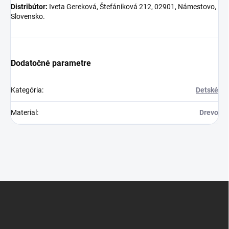
Distribútor:
Iveta Gereková, Štefániková 212, 02901, Námestovo,
Slovensko.
Dodatočné parametre
Kategória
:
Detské
Material
:
Drevo
Z
á
p
ä