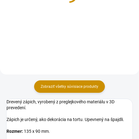
Sada dekorácii na tortu, vyrobená
Vytvorte nezabudnuteľnú tortu s
z modelovacej hmoty Smartflex
motívom Krtka a jeho kamarátov,
Velvet. Sada obsahuje 2 ks
ktorá sa stane stredobodom
figúrok v rozmere: Anna a Elza 10
každej detskej oslavy. Táto
cm (výška).
rozkošná sada je ideálnou
voľbou pre všetkých malých...
Zobraziť všetky súvisiace produkty
Drevený zápich, vyrobený z preglejkového materiálu v 3D
prevedení.
Zápich je určený, ako dekorácia na tortu. Upevnený na špajdli.
Rozmer:
135 x 90 mm.