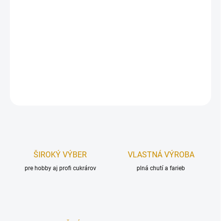
Drevený zápich, vyrobený z preglejkového materiálu v 3D
prevedení.
Zápich je určený, ako dekorácia na tortu. Upevnený na špajdli.
Rozmer:
135 x 90 mm.
DETAILNÉ INFORMÁCIE
OPÝTAŤ SA
STRÁŽIŤ
ŠIROKÝ VÝBER
VLASTNÁ VÝROBA
pre hobby aj profi cukrárov
plná chutí a farieb