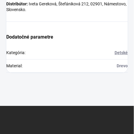
Distribútor:
Iveta Gereková, Štefániková 212, 02901, Námestovo,
Slovensko.
Dodatočné parametre
Kategória
:
Detské
Material
:
Drevo
Z
á
p
ä