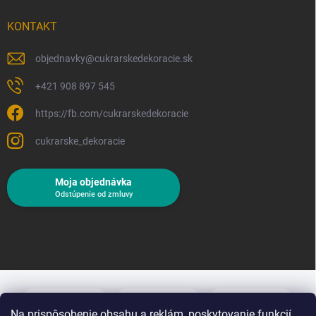
KONTAKT
objednavky
@
cukrarskedekoracie.sk
+421 908 897 545
https://fb.com/cukrarskedekoracie
cukrarske_dekoracie
Moja objednávka
Odstúpenie od zmluvy
Na prispôsobenie obsahu a reklám, poskytovanie funkcií