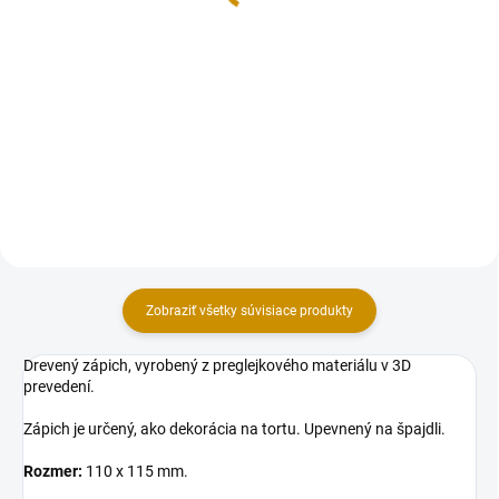
Do košíka
Sada dekorácii na tortu, vyrobená
z modelovacej hmoty Smartflex
Sada dekorácii na tortu, vyrobená
Velvet. Sada obsahuje 3 ks
z modelovacej hmoty Smartflex
figúrok a kvietkov v rozmere:
Velvet. Sada obsahuje 3 ks
poľovník 8 cm (výška), stromček
figúrok aj s malými kvietkami v
6,5 cm (výška), žalude 4...
rozmere: veľké prasiatko
4,5x5x4x5 cm (šxvxd), malé...
Zobraziť všetky súvisiace produkty
Drevený zápich, vyrobený z preglejkového materiálu v 3D
prevedení.
Zápich je určený, ako dekorácia na tortu. Upevnený na špajdli.
Rozmer:
110 x 115 mm.