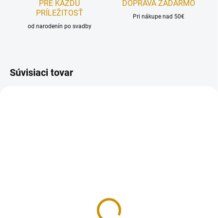
PRE KAŽDÚ
DOPRAVA ZADARMO
PRÍLEŽITOSŤ
Pri nákupe nad 50€
od narodenín po svadby
Súvisiaci tovar
REÁLNA FOTKA
REÁLNA FOTKA
RUČNÁ VÝROBA
RUČNÁ VÝROBA
NA SKLADE
NA SKLADE
Poľovník v lese - sada
Prasiatka v kvietkoch -
sada
12,50 €
9 €
Do košíka