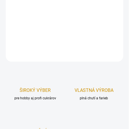
Drevený zápich, vyrobený z preglejkového materiálu v 3D
prevedení.
Zápich je určený, ako dekorácia na tortu. Upevnený na špajdli.
Rozmer:
110 x 115 mm.
DETAILNÉ INFORMÁCIE
OPÝTAŤ SA
STRÁŽIŤ
ŠIROKÝ VÝBER
VLASTNÁ VÝROBA
pre hobby aj profi cukrárov
plná chutí a farieb