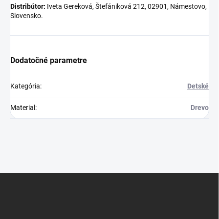
Distribútor:
Iveta Gereková, Štefániková 212, 02901, Námestovo,
Slovensko.
Dodatočné parametre
Kategória
:
Detské
Material
:
Drevo
Z
á
p
ä