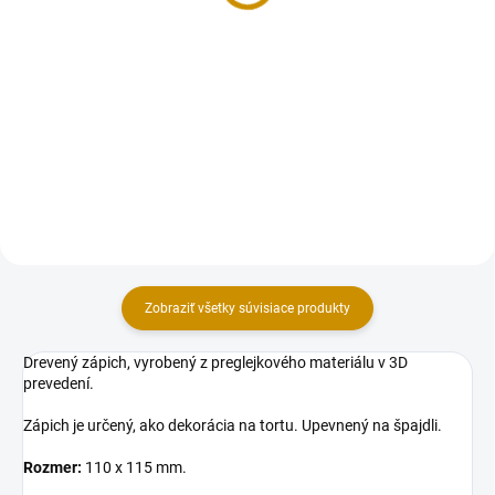
Do košíka
Sada dekorácii na tortu, vyrobená
z modelovacej hmoty Smartflex
Sada dekorácii na tortu, vyrobená
Velvet. Sada obsahuje 3 ks
z modelovacej hmoty Smartflex
figúrok: kutil 9 cm (výška), vedro
Velvet. Sada obsahuje 6 ks
3 cm (výška), kelňa 3x2x4 cm
figúrok aj s kvietkami v rozmere:
(šxvxh).
krtko 5 cm (výška), zajko 5 cm
(výška), hríbik a...
Zobraziť všetky súvisiace produkty
Drevený zápich, vyrobený z preglejkového materiálu v 3D
prevedení.
Zápich je určený, ako dekorácia na tortu. Upevnený na špajdli.
Rozmer:
110 x 115 mm.