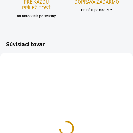
PRE KAŽDÚ
DOPRAVA ZADARMO
PRÍLEŽITOSŤ
Pri nákupe nad 50€
od narodenín po svadby
Súvisiaci tovar
REÁLNA FOTKA
REÁLNA FOTKA
RUČNÁ VÝROBA
RUČNÁ VÝROBA
NA SKLADE
NA SKLADE
Kutil - sada
Krtkova banda v lese -
sada
9 €
12,50 €
Do košíka