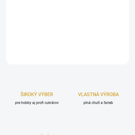
Drevený zápich, vyrobený z preglejkového materiálu v 3D
prevedení.
Zápich je určený, ako dekorácia na tortu. Upevnený na špajdli.
Rozmer:
110 x 115 mm.
DETAILNÉ INFORMÁCIE
OPÝTAŤ SA
STRÁŽIŤ
ŠIROKÝ VÝBER
VLASTNÁ VÝROBA
pre hobby aj profi cukrárov
plná chutí a farieb