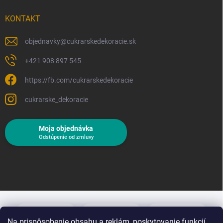
KONTAKT
objednavky
@
cukrarskedekoracie.sk
+421 908 897 545
https://fb.com/cukrarskedekoracie
cukrarske_dekoracie
Moja objednávka
Odstúpenie od zmluvy
Na prispôsobenie obsahu a reklám, poskytovanie funkcií