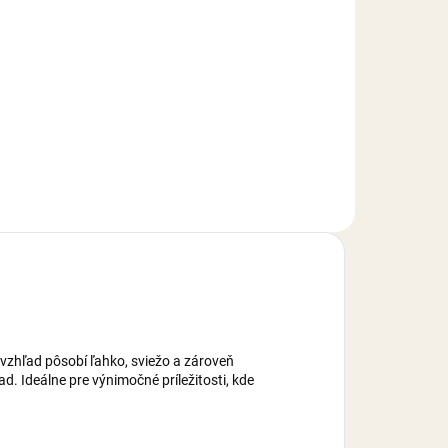
Detail
Jedlá dekorácia určená na
zdobenie toriet, zákuskov,
ov,
muffiniek, zmrzlinových pohárov,
ek.
krémov, alebo iných cukroviniek.
er
Hmotnosť: 30 g.
 vzhľad pôsobí ľahko, sviežo a zároveň
. Ideálne pre výnimočné príležitosti, kde