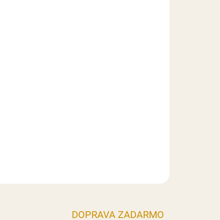
nym a trendovým doplnkom pre zdobenie tort a
emne priehľadný vzhľad pôsobí ľahko, sviežo a
e. V kombinácii s inými dekoráciami vytvárajú
orý zaujme na prvý pohľad. Ideálne pre výnimočné
dokonalom vizuálnom dojme.
DOPRAVA ZADARMO