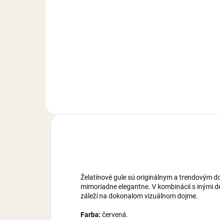
Do košíka
Jedlá dekorácia určená na
Jed
zdobenie toriet, zákuskov,
zdob
muffiniek, zmrzlinových pohárov,
muff
krémov, alebo iných cukroviniek.
krém
Hmotnosť: 30 g.
Hmo
Želatínové gule sú originálnym a trendovým d
mimoriadne elegantne. V kombinácii s inými de
záleží na dokonalom vizuálnom dojme.
Farba:
červená.