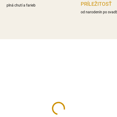
PRÍLEŽITOSŤ
plná chutí a farieb
od narodenín po svad
NA SKLADE
NA SK
ičky čierne - 95 g
Srdiečka biele – 20 g
50 €
2,40 €