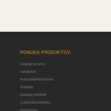
PONUKA PRODUKTOV
Ozdoby na torty
Candy Bar
Potravinárske farbivá
Suroviny
Obalový materiál
Cukrárske pomôcky
Party tovar