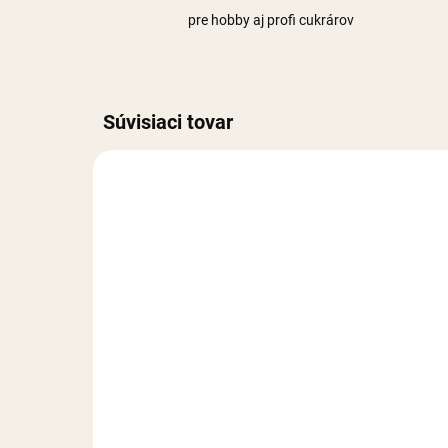
pre hobby aj profi cukrárov
Súvisiaci tovar
NA SKLADE
Kvietky modré - 30 g
Gul
1,80 €
4,