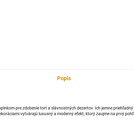
Do košíka
Do košíka
lá dekorácia určená na
Jedlá dekorácia určená na
enie toriet, zákuskov,
zdobenie toriet, zákuskov,
iniek, zmrzlinových pohárov,
muffiniek, zmrzlinových pohár
ov, alebo iných cukroviniek.
krémov, alebo iných cukrovini
tnosť: 95 g.
Počet ks v balení: 20 g. Priem
hviezdičky: 1 cm.
Popis
oplnkom pre zdobenie tort a slávnostných dezertov. Ich jemne priehľadný
koráciami vytvárajú luxusný a moderný efekt, ktorý zaujme na prvý pohľad