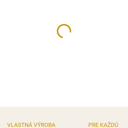
Želatínové gule sú originál
slávnostných dezertov. Ich j
zároveň mimoriadne elegantn
luxusný a moderný efekt, kt
príležitosti, kde záleží na 
Farba:
červená.
Rozmer:
od 6 cm do 4,5 cm.
Balenie:
5 ks.
DETAILNÉ INFORMÁCIE
OPÝTAŤ SA
STRÁŽIŤ
VLASTNÁ VÝROBA
PRE KAŽDÚ