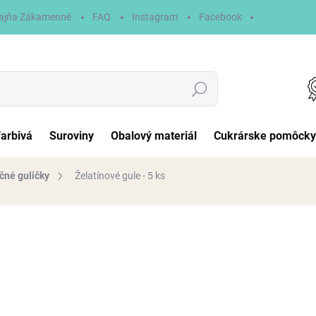
ajňa Zákamenné
FAQ
Instagram
Facebook
Hľadať
farbivá
Suroviny
Obalový materiál
Cukrárske pomôcky
čné guličky
Želatínové gule - 5 ks
otenia
8 €
Jednotková
MOMENTÁLNE NEDOSTUP
cena:
MOŽNOSTI DORUČENIA