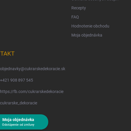
Recepty
FAQ
Hodnotenie obchodu
Moja objednávka
TAKT
objednavky
@
cukrarskedekoracie.sk
+421 908 897 545
https://fb.com/cukrarskedekoracie
cukrarske_dekoracie
Moja objednávka
Odstúpenie od zmluvy