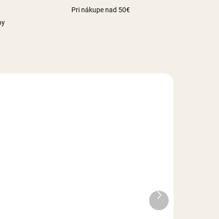
Pri nákupe nad 50€
by
LADE
MOMENTÁLNE NEDOSTUPNÉ
Máčik žltý - 30 g
Ďalší
produkt
1,20 €