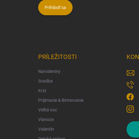
Prihlásiť sa
PRÍLEŽITOSTI
KON
Narodeniny
Svadba
Krst
Prijímanie & Birmovanie
Veľká noc
Vianoce
Valentín
Detská oslava