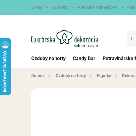
Prejsť
O nás
Kontakty
Predajňa Námestovo
Pred
na
obsah
Ozdoby na torty
Candy Bar
Potravinárske 
Domov
Ozdoby na torty
Figúrky
Dekora
Neohodnotené
Podrobnosti hodn