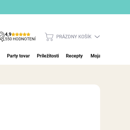
4,9
PRÁZDNY KOŠÍK
NÁKUPNÝ
550 HODNOTENÍ
KOŠÍK
Party tovar
Príležitosti
Recepty
Moja objednávka
NÉ