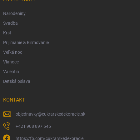
Narodeniny
Svadba
Krst
Prijímanie & Birmovanie
Veľká noc
Vianoce
Valentín
Detská oslava
KONTAKT
objednavky
@
cukrarskedekoracie.sk
+421 908 897 545
https://fb.com/cukrarskedekoracie