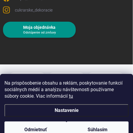
cukrarske_dekoracie
Moja objednávka
Odstúpenie od zmluvy
Na prispôsobenie obsahu a reklám, poskytovanie funkcií
sociálnych médií a analýzu návštevnosti používame
súbory cookie. Viac informácií
tu
Nastavenie
Copyright 2026
Cukrárske dekorácie
. Všetky práva vyhradené.
Upraviť
nastavenie cookies
Odmietnuť
Súhlasím