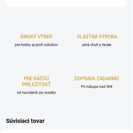
OPÝTAŤ SA
STRÁŽIŤ
ŠIROKÝ VÝBER
VLASTNÁ VÝROBA
pre hobby aj profi cukrárov
plná chutí a farieb
PRE KAŽDÚ
DOPRAVA ZADARMO
PRÍLEŽITOSŤ
Pri nákupe nad 50€
od narodenín po svadby
Súvisiaci tovar