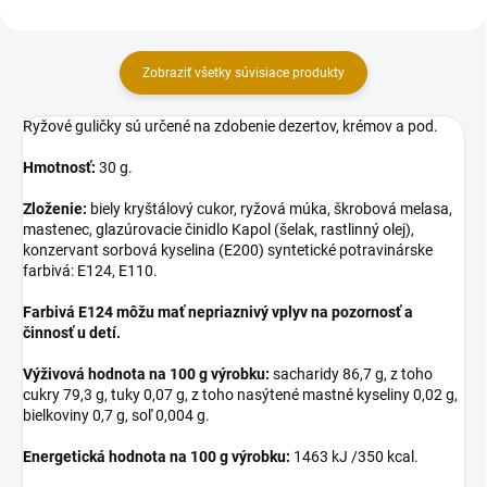
Zobraziť všetky súvisiace produkty
Ryžové guličky sú určené na zdobenie dezertov, krémov a pod.
Hmotnosť:
30 g.
Zloženie:
biely kryštálový cukor, ryžová múka, škrobová melasa,
mastenec, glazúrovacie činidlo Kapol (šelak, rastlinný olej),
konzervant sorbová kyselina (E200) syntetické potravinárske
farbivá: E124, E110.
Farbivá E124 môžu mať nepriaznivý vplyv na pozornosť a
činnosť u detí.
Výživová hodnota na 100 g výrobku:
sacharidy 86,7 g, z toho
cukry 79,3 g, tuky 0,07 g, z toho nasýtené mastné kyseliny 0,02 g,
bielkoviny 0,7 g, soľ 0,004 g.
Energetická hodnota na 100 g výrobku:
1463 kJ /350 kcal.