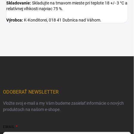
Skladovanie:
Skladujte na tmavom mieste pri teplote 18 +/- 3 °C a
relatívnej vlhkosti najviac 75 %.
Výrobca:
K-Konditorei, 018 41 Dubnica nad Váhom.
Z
á
p
ä
t
i
ODOBERAŤ NEWSLETTER
e
Vložte svoj e-mail a my Vám budeme zasielať informácie o nových
produktoch na našom e-shope.
EMAIL