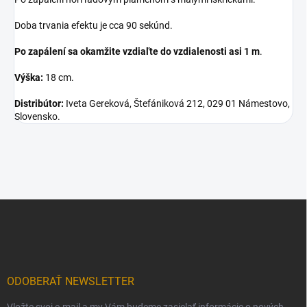
Doba trvania efektu je cca 90 sekúnd.
Po zapálení sa okamžite vzdiaľte do vzdialenosti asi 1 m
.
Výška:
18 cm.
Distribútor:
Iveta Gereková, Štefániková 212, 029 01 Námestovo,
Slovensko.
Z
á
p
ä
t
i
ODOBERAŤ NEWSLETTER
e
Vložte svoj e-mail a my Vám budeme zasielať informácie o nových