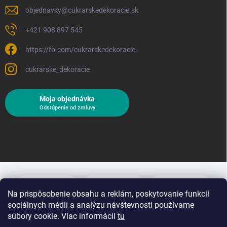
objednavky
@
cukrarskedekoracie.sk
+421 908 897 545
https://fb.com/cukrarskedekoracie
cukrarske_dekoracie
Moja objednávka
Odstúpenie od zmluvy
Na prispôsobenie obsahu a reklám, poskytovanie funkcií
sociálnych médií a analýzu návštevnosti používame
súbory cookie. Viac informácií
tu