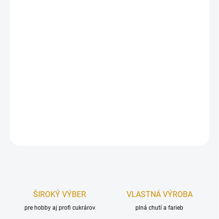
Tieto párty fontány dokonale nahradia sviečky na torte.
Sú uchytené na plastovom podstavci ktorý zapichnete do torty.
Po zapálení horí ľadovým plameňom s malými iskričkami.
Doba trvania efektu je cca 90 sekúnd.
Po zapálení sa okamžite vzdiaľte do vzdialenosti asi 1 m
.
Výška:
18 cm.
DETAILNÉ INFORMÁCIE
OPÝTAŤ SA
STRÁŽIŤ
ŠIROKÝ VÝBER
VLASTNÁ VÝROBA
pre hobby aj profi cukrárov
plná chutí a farieb