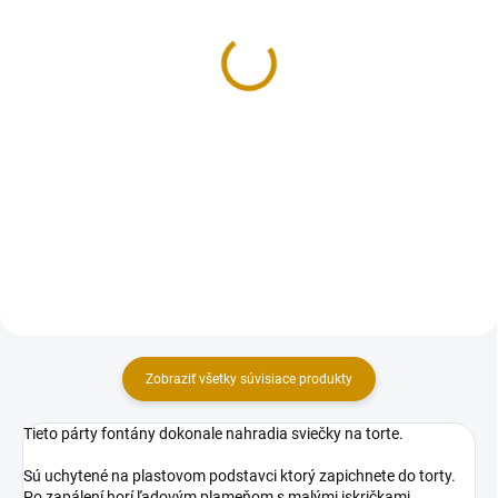
Sada - mimoni
V lese - sada
14 €
17,40 €
Do košíka
Do košíka
Sada dekorácii na tortu, vyrobená
z modelovacej hmoty. Oživte
svoju tortu s touto sadou
roztomilých Mimoňov. Sada
obsahuje 3 ks figúrok: 6 cm
(výška).
Zobraziť všetky súvisiace produkty
Tieto párty fontány dokonale nahradia sviečky na torte.
Sú uchytené na plastovom podstavci ktorý zapichnete do torty.
Po zapálení horí ľadovým plameňom s malými iskričkami.