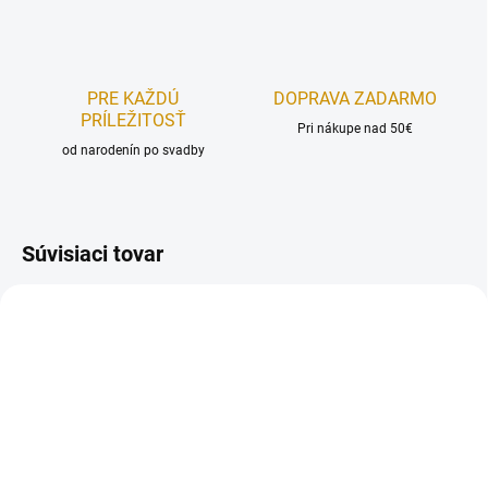
PRE KAŽDÚ
DOPRAVA ZADARMO
PRÍLEŽITOSŤ
Pri nákupe nad 50€
od narodenín po svadby
Súvisiaci tovar
REÁLNA FOTKA
REÁLNA FOTKA
RUČNÁ VÝROBA
RUČNÁ VÝROBA
NA SKLADE
NA SKLADE