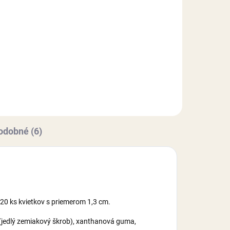
Detail
Jedlá dekorácia určená na
ov,
zdobenie toriet, zákuskov,
ek.
muffiniek, zmrzlinových pohárov,
krémov, alebo iných cukroviniek.
Hmotnosť: 30 g.
odobné (6)
 20 ks kvietkov s priemerom 1,3 cm.
b (jedlý zemiakový škrob), xanthanová guma,