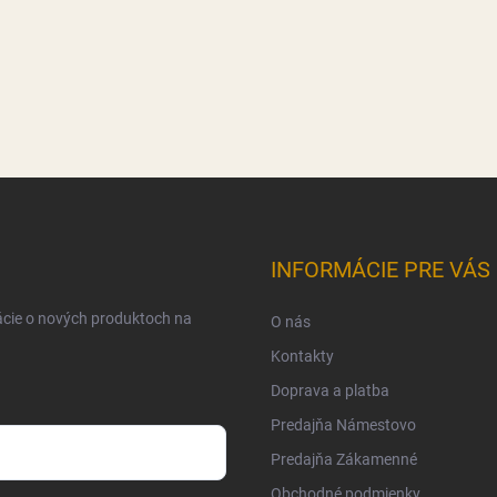
INFORMÁCIE PRE VÁS
ácie o nových produktoch na
O nás
Kontakty
Doprava a platba
Predajňa Námestovo
Predajňa Zákamenné
Obchodné podmienky