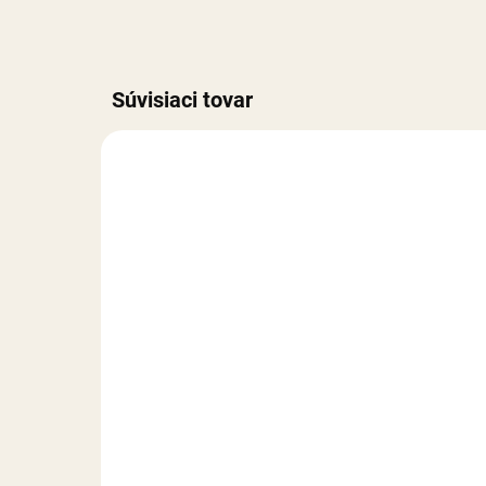
Súvisiaci tovar
REÁLNA FOTKA
REÁLN
RUČNÁ VÝROBA
RUČNÁ
NA SKLADE
Drevo - sada
Hrí
1,90 €
1 
Do košíka