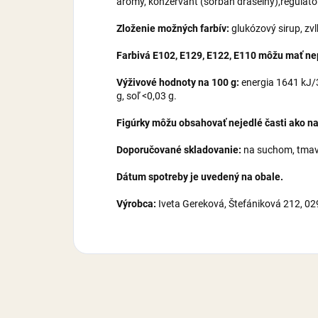
arómy, konzervant (sorban draselný),regulátor 
Zloženie možných farbív:
glukózový sirup, zv
Farbivá E102, E129, E122, E110 môžu mať nepr
Výživové hodnoty na 100 g:
energia 1641 kJ/38
g, soľ <0,03 g.
Figúrky môžu obsahovať nejedlé časti ako na
Doporučované skladovanie:
na suchom, tmavo
Dátum spotreby je uvedený na obale.
Výrobca:
Iveta Gereková, Štefániková 212, 0