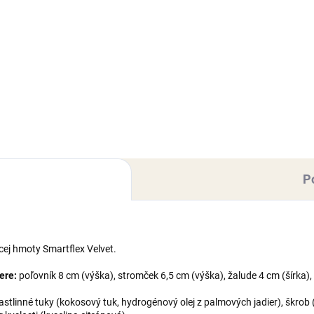
rácia na tortu, vyrobená z
Jedlá dekorácia určená na
elovacej hmoty Smartflex
zdobenie toriet, zákuskov,
et. Rozmer figúrky: 1×3 cm
muffiniek, zmrzlinových pohár
).
krémov, alebo iných cukrovini
Hmotnosť: 30 g.
P
cej hmoty Smartflex Velvet.
ere:
poľovník 8 cm (výška), stromček 6,5 cm (výška), žalude 4 cm (šírka),
rastlinné tuky (kokosový tuk, hydrogénový olej z palmových jadier), škro