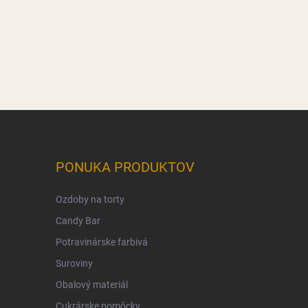
PONUKA PRODUKTOV
Ozdoby na torty
Candy Bar
Potravinárske farbivá
Suroviny
Obalový materiál
Cukrárske pomôcky