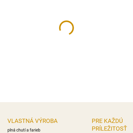
cena:
MÔŽEME DORUČIŤ DO:
10.8.2
−
+
Sada dekorácii na tortu, vyr
Sada obsahuje 3 ks figúrok 
stromček 6,5 cm (výška), žal
cm.
DETAILNÉ INFORMÁCIE
OPÝTAŤ SA
STRÁŽIŤ
VLASTNÁ VÝROBA
PRE KAŽDÚ
PRÍLEŽITOSŤ
plná chutí a farieb