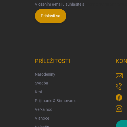
Vložením e-mailu súhlasíte s
podmienkami ochrany 
Prihlásiť sa
PRÍLEŽITOSTI
KON
Narodeniny
Svadba
Krst
Prijímanie & Birmovanie
Veľká noc
Vianoce
Valentín