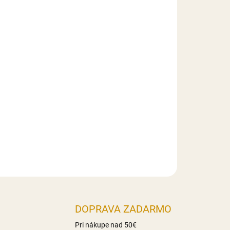
026
MOŽNOSTI DORUČENIA
Pridať do košíka
obená z modelovacej hmoty Smartflex Velvet.
a kvietkov v rozmere:
poľovník 8 cm (výška),
ude 4 cm (šírka), 20 ks kvietkov s priemerom 1,3
DOPRAVA ZADARMO
Pri nákupe nad 50€