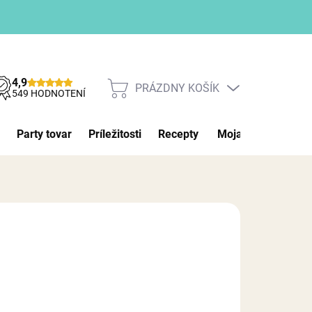
4,9
PRÁZDNY KOŠÍK
NÁKUPNÝ
549 HODNOTENÍ
KOŠÍK
Party tovar
Príležitosti
Recepty
Moja objednávka