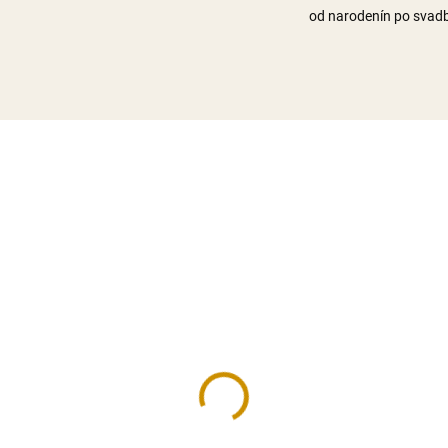
od narodenín po svad
A FOTKA
NÁŠ TIP
 VÝROBA
NAJPREDÁVANEJŠIE
OVERENÉ ZÁKAZNÍKMI
NA SKLADE
MOMENTÁLNE NEDOST
bik
Farebný mix - 30 g
€
1,80 €
Do košíka
Detai