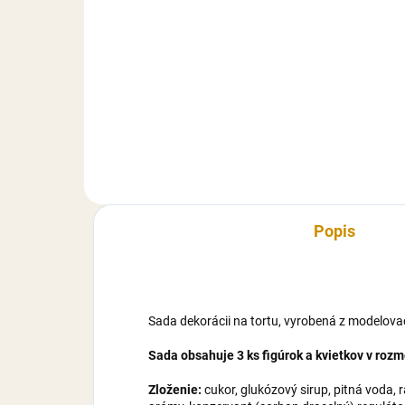
Sada dekorácii na tortu, vyrobená
Deko
z modelovacej hmoty Smartflex
mod
Velvet. Sada obsahuje 3 ks
Velv
figúrok v rozmere: drevo od 6,5
(vxš
cm do 4 cm.
Popis
Sada dekorácii na tortu, vyrobená z modelova
Sada obsahuje 3 ks figúrok a kvietkov v rozm
Zloženie:
cukor, glukózový sirup, pitná voda, 