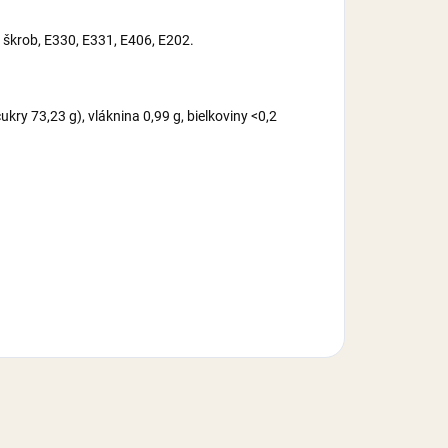
, škrob, E330, E331, E406, E202.
kry 73,23 g), vláknina 0,99 g, bielkoviny <0,2