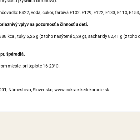
kyslosti (kyselina citrónová).
lhčovadlo: E422, voda, cukor, farbivá E102, E129, E122, E133, E110, E153
iaznivý vplyv na pozornosť a činnosť u detí.
8 kcal, tuky 6,26 g (z toho nasýtené 5,29 g), sacharidy 82,41 g (z toho cu
pr. špáradlá.
m mieste, pri teplote 16-23°C.
2901, Námestovo, Slovensko, www.cukrarskedekoracie.sk