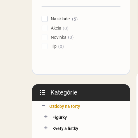
n
e
l
Na sklade
5
Akcia
0
Novinka
0
Tip
0
Kategórie
Preskočiť
kategórie
Ozdoby na torty
Figúrky
Kvety a lístky