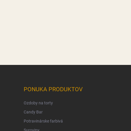
PONUKA PRODUKTOV
Ozdoby na torty
Candy Bar
Potravinárske farbivá
Suroviny