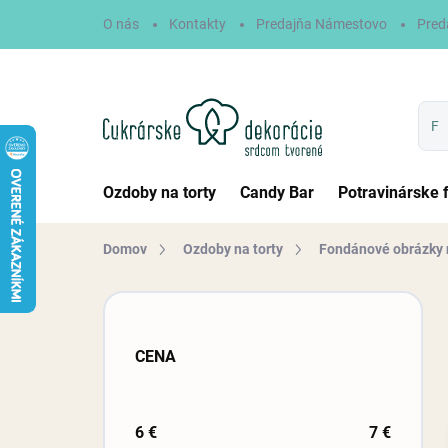
Prejsť
O nás
Kontakty
Predajňa Námestovo
Pred
na
obsah
Ozdoby na torty
Candy Bar
Potravinárske 
Domov
Ozdoby na torty
Fondánové obrázky 
B
o
č
CENA
n
ý
p
a
6
€
7
€