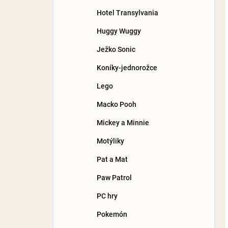
Hotel Transylvania
Huggy Wuggy
Ježko Sonic
Koníky-jednorožce
Lego
Macko Pooh
Mickey a Minnie
Motýliky
Pat a Mat
Paw Patrol
PC hry
Pokemón