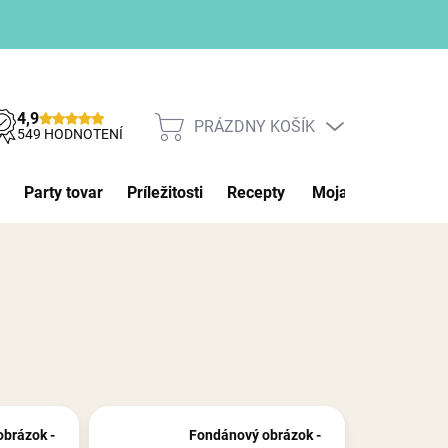
4,9
PRÁZDNY KOŠÍK
NÁKUPNÝ
549 HODNOTENÍ
KOŠÍK
Party tovar
Príležitosti
Recepty
Moja objednávka
brázok -
Fondánový obrázok -