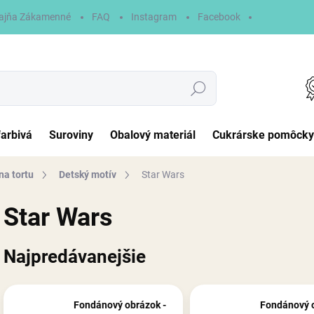
ajňa Zákamenné
FAQ
Instagram
Facebook
Hľadať
farbivá
Suroviny
Obalový materiál
Cukrárske pomôcky
na tortu
Detský motív
Star Wars
Star Wars
Najpredávanejšie
Fondánový obrázok -
Fondánový o