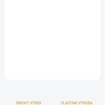
Klasické pocínované formičky na pečenie. Pri pečení z menej
mastných ciest odporúčame ľahko vymazať a vysypať múkou.
Jednoduchá údržba, stačí ich umyť bežným spôsobom, ak
pretiahnete dobu pečenia a cukrovinky sa pripečú, jednoducho ich
na chvíľu nechajte odmočiť.
Materiál:
pocínovaný plech.
Rozmer:
4 cm.
Obsah
balenia
: 10 ks.
DETAILNÉ INFORMÁCIE
OPÝTAŤ SA
STRÁŽIŤ
ŠIROKÝ VÝBER
VLASTNÁ VÝROBA