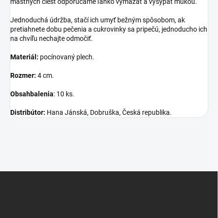
mastných ciest odporúčame ľahko vymazať a vysypať múkou.
Jednoduchá údržba, stačí ich umyť bežným spôsobom, ak
pretiahnete dobu pečenia a cukrovinky sa pripečú, jednoducho ich
na chvíľu nechajte odmočiť.
Materiál:
pocínovaný plech.
Rozmer:
4 cm.
Obsah
balenia
: 10 ks.
Distribútor:
Hana Jánská, Dobruška, Česká republika.
Z
á
p
ä