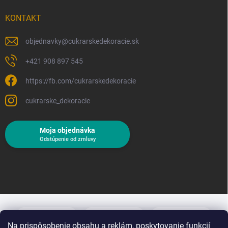
KONTAKT
objednavky
@
cukrarskedekoracie.sk
+421 908 897 545
https://fb.com/cukrarskedekoracie
cukrarske_dekoracie
Moja objednávka
Odstúpenie od zmluvy
Na prispôsobenie obsahu a reklám, poskytovanie funkcií