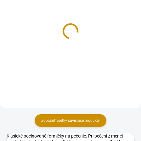
NA SKLADE
MOMENTÁLNE NEDOSTUPNÉ
Kruhy - 3 ks
Dáždnik - 6,5x7 cm
3,50 €
1,10 €
Do košíka
Detail
Sada plechových vykrajovačiek –
Plechová vykrajovačka - dáždnik.
kruhy. Vykrajovačky, ktoré
Rozmer: 6,5x7 cm.
premenia vaše pečenie na
kreatívny zážitok plný
originálnych tvarov. Dodajte
svojim koláčikom jedinečný...
Zobraziť všetky súvisiace produkty
Klasické pocínované formičky na pečenie. Pri pečení z menej