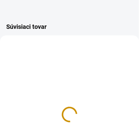
Súvisiaci tovar
NA SKLADE
NA SKLADE
Kráľovská glazúra - na
Kráľovská glazúra - na
medovníky 100 g
medovníky 900 g
1,50 €
9,50 €
Do košíka
Do košíka