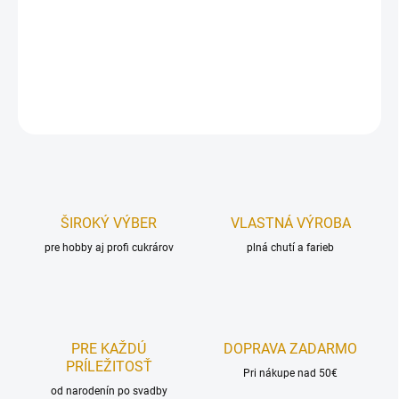
Plechová vykrajovačka - list.
Rozmer:
5,9x3,1 cm.
DETAILNÉ INFORMÁCIE
OPÝTAŤ SA
STRÁŽIŤ
ŠIROKÝ VÝBER
VLASTNÁ VÝROBA
pre hobby aj profi cukrárov
plná chutí a farieb
PRE KAŽDÚ
DOPRAVA ZADARMO
PRÍLEŽITOSŤ
Pri nákupe nad 50€
od narodenín po svadby