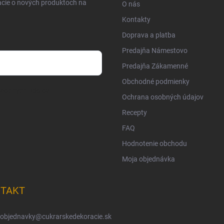
ácie o nových produktoch na
O nás
Kontakty
Doprava a platba
Predajňa Námestovo
Predajňa Zákamenné
Obchodné podmienky
osobných údajov
Ochrana osobných údajov
Recepty
FAQ
Hodnotenie obchodu
Moja objednávka
TAKT
objednavky
@
cukrarskedekoracie.sk