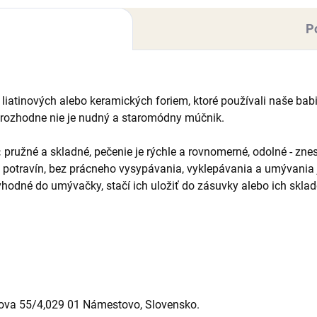
P
 liatinových alebo keramických foriem, ktoré používali naše ba
 rozhodne nie je nudný a staromódny múčnik.
:
pružné a skladné, pečenie je rýchle a rovnomerné, odolné - zne
h potravín, bez prácneho vysypávania, vyklepávania a umývania j
 vhodné do umývačky, stačí ich uložiť do zásuvky alebo ich skl
vova 55/4,029 01 Námestovo, Slovensko.