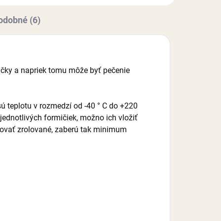
odobné (6)
bičky a napriek tomu môže byť pečenie
sú teplotu v rozmedzí od -40 ° C do +220
ednotlivých formičiek, možno ich vložiť
adovať zrolované, zaberú tak minimum