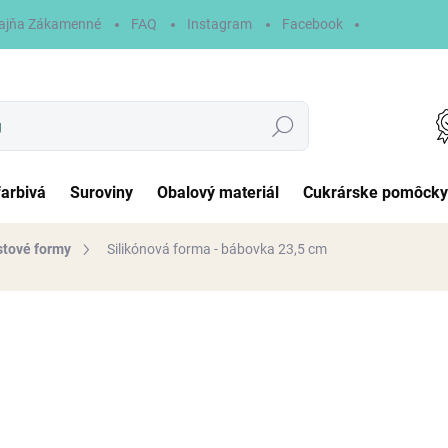
ajňa Zákamenné
FAQ
Instagram
Facebook
Hľadať
farbivá
Suroviny
Obalový materiál
Cukrárske pomôcky
stové formy
Silikónová forma - bábovka 23,5 cm
otenia
11,50 €
Jednotková
NA SKLADE
cena:
MÔŽEME DORUČIŤ DO:
11.8.2