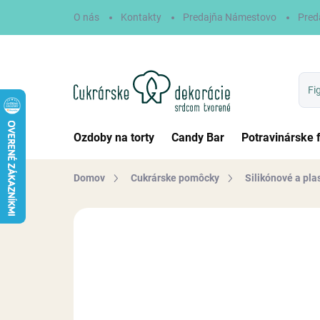
Prejsť
O nás
Kontakty
Predajňa Námestovo
Pred
na
obsah
Ozdoby na torty
Candy Bar
Potravinárske 
Domov
Cukrárske pomôcky
Silikónové a pla
Neohodnotené
Podrobnosti hodn