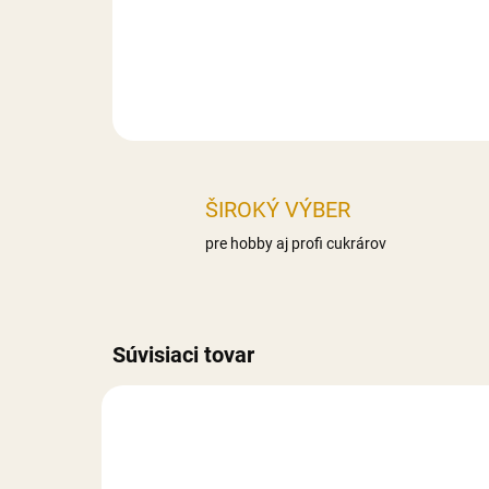
ŠIROKÝ VÝBER
pre hobby aj profi cukrárov
Súvisiaci tovar