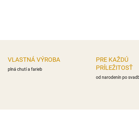
Výška:
11 cm.
DETAILNÉ INFORMÁCIE
OPÝTAŤ SA
STRÁŽIŤ
VLASTNÁ VÝROBA
PRE KAŽDÚ
PRÍLEŽITOSŤ
plná chutí a farieb
od narodenín po svad