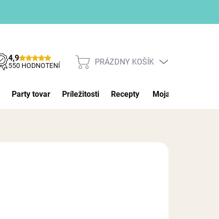
4,9
PRÁZDNY KOŠÍK
NÁKUPNÝ
550 HODNOTENÍ
KOŠÍK
Party tovar
Príležitosti
Recepty
Moja objednávka
026
MOŽNOSTI DORUČENIA